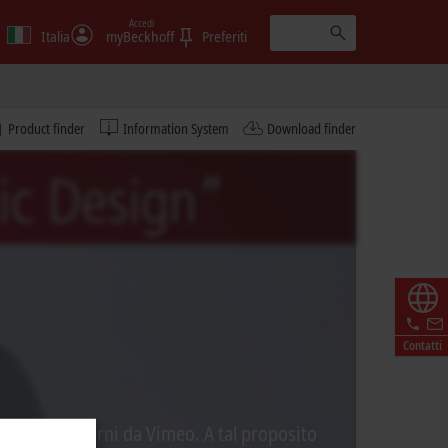
Accedi
Italia
myBeckhoff
Preferiti
Product finder
Information System
Download finder
Contatti
ontenuti esterni da Vimeo. A tal proposito