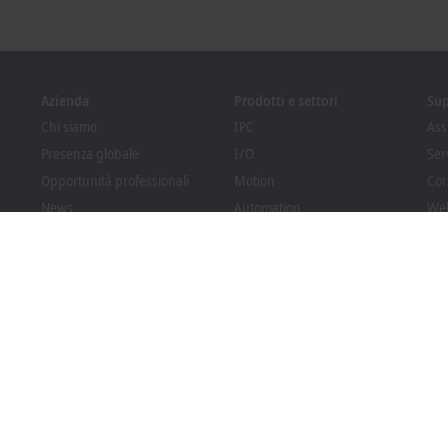
Azienda
Prodotti e settori
Su
Chi siamo
IPC
Ass
Presenza globale
I/O
Ser
Opportunità professionali
Motion
Cor
News
Automation
We
PC Control magazine
MX-System
Sol
Eventi e appuntamenti
Vision
Bec
Sistema di whistleblowing
Settori
Dow
Conformità degli imballaggi