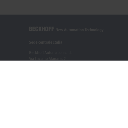
Sede centrale Italia
Beckhoff Automation s.r.l.
Via Luciano Manara, 2
20812 Limbiate, MB
+39 02 9945311
info@beckhoff.it
Contatti
www.beckhoff.com/it-it/
Newsletter
Stampa la pagina