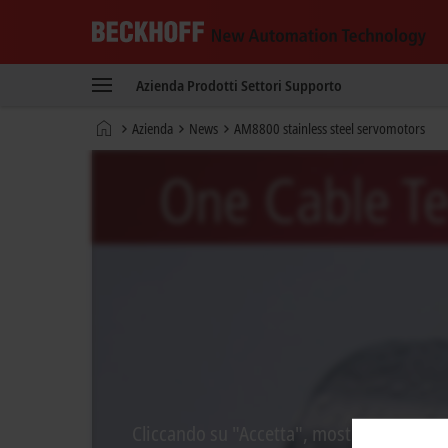
Beckhoff
-
Azienda
Prodotti
Settori
Supporto
New
Automation
Pagina
Azienda
News
AM8800 stainless steel servomotors
Technology
iniziale
Cliccando su "Accetta", mostriamo il vide