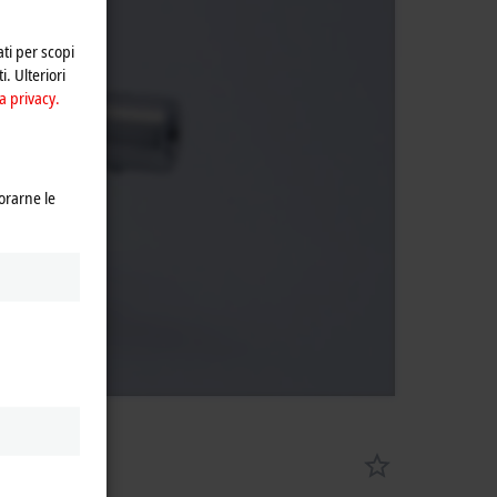
ivacy.
ati per scopi
i. Ulteriori
a privacy.
orarne le