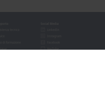
pporto
Social Media
istenza tecnica
LinkedIn
vice
Instagram
si di formazione
Facebook
binar
YouTube
ution Provider
khoff Information System
nload finder