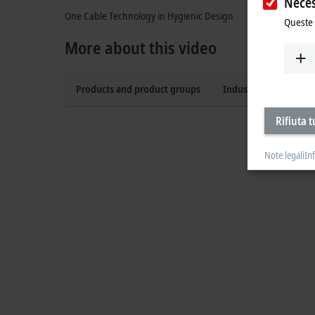
Neces
One Cable Technology in Hygienic Design
Queste 
More about this video
Products and product groups
Industries
Rifiuta t
Note legali
In