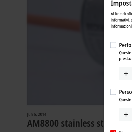
Imposta
sei p
Al fine di of
informativi, 
informazioni 
Perfo
Queste 
prestaz
Perso
Queste 
Jun 6, 2014
AM8800 stainless steel se