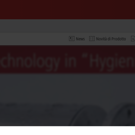
News
Novità di Prodotto
o e modifichiamo l'impostazione della privacy, caricando c