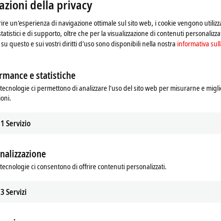
zioni della privacy
regato di fare riferimento alla nostra
informativa sulla pr
frire un'esperienza di navigazione ottimale sul sito web, i cookie vengono utilizz
statistici e di supporto, oltre che per la visualizzazione di contenuti personalizzat
Accetta
su questo e sui vostri diritti d'uso sono disponibili nella nostra
informativa sull
rmance e statistiche
tecnologie ci permettono di analizzare l'uso del sito web per misurarne e migli
ioni.
1
Servizio
nalizzazione
tecnologie ci consentono di offrire contenuti personalizzati.
3
Servizi
rvomotors