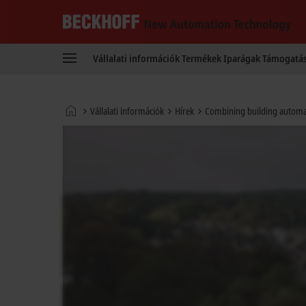
Beckhoff
-
Vállalati információk
Termékek
Iparágak
Támogatá
New
Automation
Technology
Kezdőlap
Vállalati információk
Hírek
Combining building automati