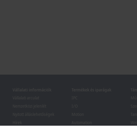
Vállalati információk
Termékek és iparágak
Tá
Vállalati arculat
IPC
Műs
Nemzetközi jelenlét
I/O
Sze
Nyitott álláslehetőségek
Motion
Tan
Hírek
Automation
We
PC Control magazin
MX-System
Bec