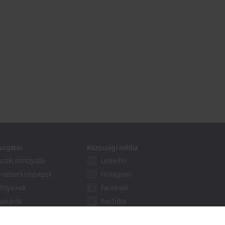
mogatás
Közösségi média
zaki támogatás
LinkedIn
rviztevékenységek
Instagram
folyamok
Facebook
binárok
YouTube
khoff Information System