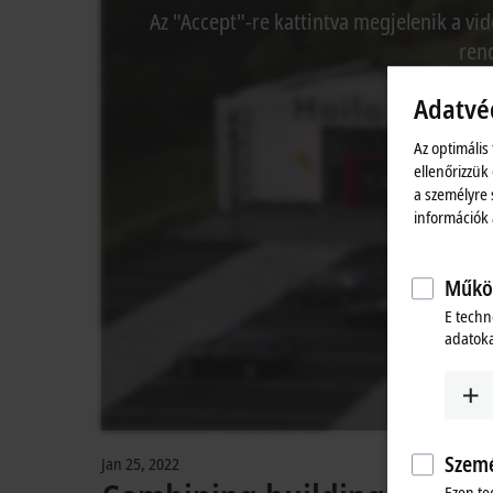
Az "Accept"-re kattintva megjelenik a vid
rend
Adatvé
Az optimális
ellenőrizzük
a személyre 
információk
Működ
E techn
adatoka
Szemé
Jan 25, 2022
Ezen te