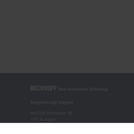
Magyarországi központ
Beckhoff Automation Kft.
1097 Budapest
Táblás utca 36–38. G. ép.