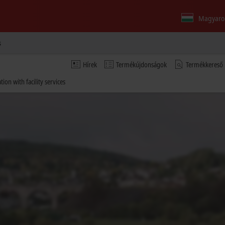
Magyaro
s
Hírek
Termékújdonságok
Termékkereső
on with facility services