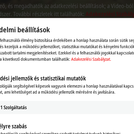
eó, és megadhatók az adatkezelési beállítások; a Video-ból
szer. További részletek itt találhatók:
Adakezelési Szabály
delmi beállítások
Elfogadás
 felhasználói élmény biztosítása érdekében a honlap használata során sütik se
 és kezeljük a működési jellemzőket, statisztikai mutatókat és kényelmi funkció
szabott tartalmi megjelenítéseket. Ezekkel és a felhasználói jogokkal kapcsolat
 a következő dokumentumban találhatók:
Adakezelési Szabályzat.
ési jellemzők és statisztikai mutatók
ológiák segítségével képesek vagyunk elemezni a honlap használatával kapcs
t, ami lehetőséget ad a működési jellemzők mérésére és javítására.
1
Szolgáltatás
lyre szabás
chnológiák segítségével személyre szabott tartalmat tudunk biztosítani.