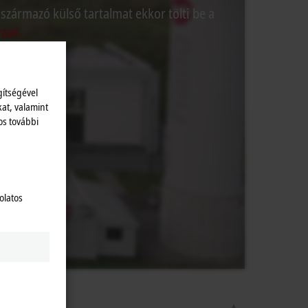
 származó külső tartalmat ekkor tölti be a
zat.
gítségével
kat, valamint
os további
olatos