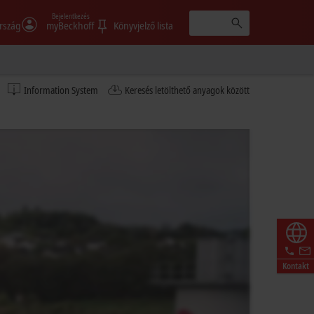
Bejelentkezés
rszág
myBeckhoff
Könyvjelző lista
Information System
Keresés letölthető anyagok között
Kontakt