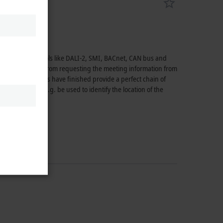
unication protocols like DALI-2, SMI, BACnet, CAN bus and
ange. Starting from requesting the meeting information from
fter the meetings have finished provide a perfect chain of
reetMaps may e.g. be used to identify the location of the