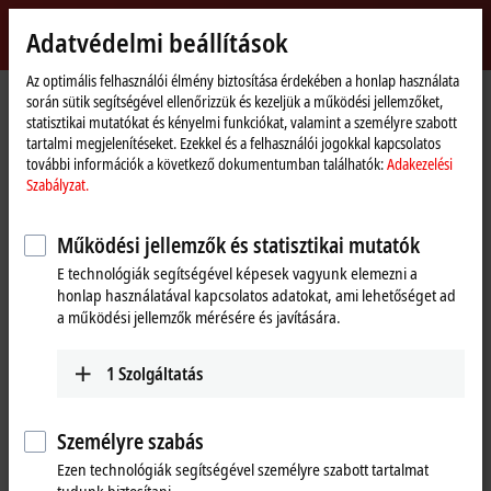
Bejelentkezés
Adatvédelmi beállítások
myBeckhoff
Beckhoff
-
Az optimális felhasználói élmény biztosítása érdekében a honlap használata
során sütik segítségével ellenőrizzük és kezeljük a működési jellemzőket,
New
statisztikai mutatókat és kényelmi funkciókat, valamint a személyre szabott
Automation
Kezdőlap
Vállalati információk
Hírek
The XTS linear transport system
tartalmi megjelenítéseket. Ezekkel és a felhasználói jogokkal kapcsolatos
Technology
további információk a következő dokumentumban találhatók:
Adakezelési
Szabályzat.
Az "Accept"-re kattintva megjelenik a videó, és megadhatók az
adatkezelési beállítások; a Video-ból származó külső tartalmat ekkor
Működési jellemzők és statisztikai mutatók
tölti be a rendszer. További részletek itt találhatók:
Adakezelési
E technológiák segítségével képesek vagyunk elemezni a
Szabályzat.
honlap használatával kapcsolatos adatokat, ami lehetőséget ad
a működési jellemzők mérésére és javítására.
Elfogadás
1
Szolgáltatás
Személyre szabás
Jun 3, 2021
The XTS linear transport system
Ezen technológiák segítségével személyre szabott tartalmat