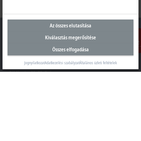
Az összes elutasítása
Kiválasztás megerősítése
Magyarországi központ
Összes elfogadása
Kontakt
Beckhoff Automation Kft.
Jognyilatkozat
Adatkezelési szabályzat
Általános üzleti feltételek
1097 Budapest
Táblás utca 36–38. G. ép.
+36 1 50199-40
+36 1 50199-41
info@beckhoff.hu
Elérhetőségeink
www.beckhoff.com/hu-hu/
Hírlevél
Oldal nyomtatása