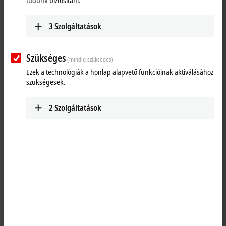
tudunk biztosítani.
The XTS linear transport system
3
Szolgáltatások
The embedment of the XTS simulation in TwinCAT offers new
possibilities.
Szükséges
(mindig szükséges)
Ezek a technológiák a honlap alapvető funkcióinak aktiválásához
szükségesek.
2
Szolgáltatások