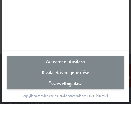
Az összes elutasítása
Kiválasztás megerősítése
Magyarországi központ
Összes elfogadása
Kontakt
Beckhoff Automation Kft.
Jognyilatkozat
Adatkezelési szabályzat
Általános üzleti feltételek
1097 Budapest
Táblás utca 36–38. G. ép.
+36 1 50199-40
+36 1 50199-41
info@beckhoff.hu