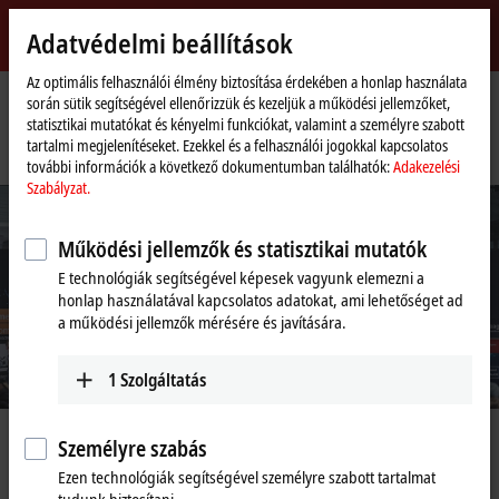
Bejelentkezés
Adatvédelmi beállítások
myBeckhoff
Beckhoff
-
Az optimális felhasználói élmény biztosítása érdekében a honlap használata
során sütik segítségével ellenőrizzük és kezeljük a működési jellemzőket,
New
statisztikai mutatókat és kényelmi funkciókat, valamint a személyre szabott
Automation
Kezdőlap
Vállalati információk
Hírek
tartalmi megjelenítéseket. Ezekkel és a felhasználói jogokkal kapcsolatos
Technology
SPS Smart Production Solutions 2020 cancelled
további információk a következő dokumentumban találhatók:
Adakezelési
Szabályzat.
Működési jellemzők és statisztikai mutatók
E technológiák segítségével képesek vagyunk elemezni a
honlap használatával kapcsolatos adatokat, ami lehetőséget ad
a működési jellemzők mérésére és javítására.
1
Szolgáltatás
Aug 26, 2020
Személyre szabás
SPS Smart Production Solutions 2020
Ezen technológiák segítségével személyre szabott tartalmat