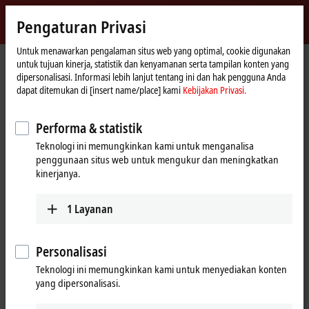
Masuk
Pengaturan Privasi
myBeckhoff
Beckhoff
-
Untuk menawarkan pengalaman situs web yang optimal, cookie digunakan
untuk tujuan kinerja, statistik dan kenyamanan serta tampilan konten yang
New
dipersonalisasi. Informasi lebih lanjut tentang ini dan hak pengguna Anda
Automation
Beranda
Perusahaan
Berita
Customer statement: BorgWarner Inc.
dapat ditemukan di [insert name/place] kami
Kebijakan Privasi.
Technology
Performa & statistik
Saat Anda mengklik "Terima", kami menampilkan video dan
Teknologi ini memungkinkan kami untuk menganalisa
menyesuaikan pengaturan privasi; konten eksternal dari Video
penggunaan situs web untuk mengukur dan meningkatkan
dimuat selama proses ini. Silakan lihat di sini untuk Kebijakan
kinerjanya.
Privasi kami
Kebijakan Privasi.
1
Layanan
Terima
Personalisasi
Teknologi ini memungkinkan kami untuk menyediakan konten
Apr 24, 2024
yang dipersonalisasi.
Customer statement: BorgWarner