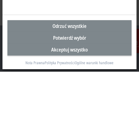
Odrzuć wszystkie
Potwierdź wybór
Akceptuj wszystko
Kontakt
Siedziba Główna Polska
Nota Prawna
Polityka Prywatności
Ogólne warunki handlowe
Beckhoff Automation Sp. z o.o.
Żabieniec, ul. Ruczajowa 15
05-500 Piaseczno
+48 22 750 47 00
info@beckhoff.pl
Dane kontaktowe
www.beckhoff.com/pl-pl/
Newsletter
Drukuj stronę