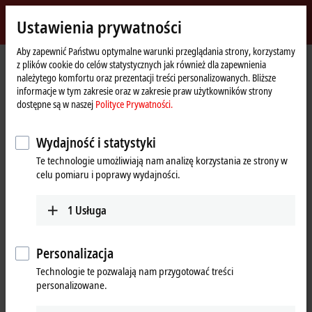
Zaloguj się
Ustawienia prywatności
myBeckhoff
Beckhoff
-
Aby zapewnić Państwu optymalne warunki przeglądania strony, korzystamy
z plików cookie do celów statystycznych jak również dla zapewnienia
New
należytego komfortu oraz prezentacji treści personalizowanych. Bliższe
Automation
Strona
Przedsiębiorstwo
Nowości
informacje w tym zakresie oraz w zakresie praw użytkowników strony
Technology
główna
Customer statement: BorgWarner Inc.
dostępne są w naszej
Polityce Prywatności.
Wydajność i statystyki
Kliknięcie przycisku „Akceptuj” spowoduje wyświetlenie filmu i
Te technologie umożliwiają nam analizę korzystania ze strony w
dostosowanie ustawień sfery prywatnej, podczas tych czynności
celu pomiaru i poprawy wydajności.
nastąpi załadowanie zewnętrznych treści Vimeo. Zapoznaj się z
naszą
Polityce Prywatności.
1
Usługa
Akceptuję
Personalizacja
Technologie te pozwalają nam przygotować treści
personalizowane.
Apr 24, 2024