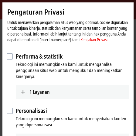
Masuk
Pengaturan Privasi
myBeckhoff
Beckhoff
-
Untuk menawarkan pengalaman situs web yang optimal, cookie digunakan
untuk tujuan kinerja, statistik dan kenyamanan serta tampilan konten yang
New
dipersonalisasi. Informasi lebih lanjut tentang ini dan hak pengguna Anda
Automation
Beranda
Perusahaan
Berita
dapat ditemukan di [insert name/place] kami
Kebijakan Privasi.
Technology
How many devices can I connect to the NOA edge device?
Performa & statistik
Teknologi ini memungkinkan kami untuk menganalisa
Saat Anda mengklik "Terima", kami menampilkan video dan
penggunaan situs web untuk mengukur dan meningkatkan
menyesuaikan pengaturan privasi; konten eksternal dari Video
kinerjanya.
dimuat selama proses ini. Silakan lihat di sini untuk Kebijakan
Privasi kami
Kebijakan Privasi.
1
Layanan
Terima
Personalisasi
Teknologi ini memungkinkan kami untuk menyediakan konten
yang dipersonalisasi.
Mar 21, 2024