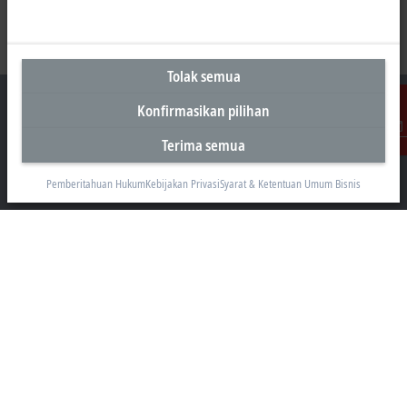
Tolak semua
Konfirmasikan pilihan
Terima semua
Kontak
Kantor Perwakilan Indonesia
Pemberitahuan Hukum
Kebijakan Privasi
Syarat & Ketentuan Umum Bisnis
AKR Tower 21st Floor, Unit C - D
Jl. Panjang No. 5, Kebon Jeruk
Jakarta 11530
+62 21 8428 3699
sales@beckhoff.co.id
Informasi Kontak
www.beckhoff.com/id-id/
Buletin
Cetak halaman