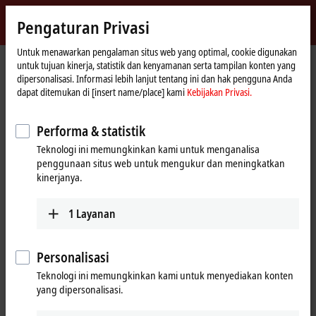
Masuk
Pengaturan Privasi
myBeckhoff
Beckhoff
-
Untuk menawarkan pengalaman situs web yang optimal, cookie digunakan
untuk tujuan kinerja, statistik dan kenyamanan serta tampilan konten yang
New
dipersonalisasi. Informasi lebih lanjut tentang ini dan hak pengguna Anda
Automation
Beranda
Perusahaan
Berita
LogiMat 2019: Beckhoff Trade Show TV
dapat ditemukan di [insert name/place] kami
Kebijakan Privasi.
Technology
Performa & statistik
Saat Anda mengklik "Terima", kami menampilkan video dan
Teknologi ini memungkinkan kami untuk menganalisa
menyesuaikan pengaturan privasi; konten eksternal dari Video
penggunaan situs web untuk mengukur dan meningkatkan
dimuat selama proses ini. Silakan lihat di sini untuk Kebijakan
kinerjanya.
Privasi kami
Kebijakan Privasi.
1
Layanan
Terima
Personalisasi
Teknologi ini memungkinkan kami untuk menyediakan konten
Feb 26, 2019
yang dipersonalisasi.
LogiMat 2019: Beckhoff Trade Show