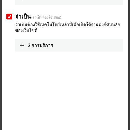
TV
จำเป็น
(จำเป็นต้องใช้เสมอ)
Open control technology for warehouse and
จำเป็นต้องใช้เทคโนโลยีเหล่านี้เพื่อเปิดใช้งานฟังก์ชันหลัก
distribution logistics
ของเว็บไซต์
As a specialist in PC-based control technology, Beckhoff demonstrated
2
การบริการ
at the LogiMat 2019 how logistics users can react even more flexibly to
market trends and optimise logistics processes with an openly
conceived automation platform.
More about this video
Loading...