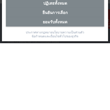
ปฏิเสธทั้งหมด
ยืนยันการเลือก
ยอมรับทั้งหมด
การติดต่อ
สำนักงานผู้แทนประเทศไทย
ประกาศทางกฎหมาย
นโยบายความเป็นส่วนตัว
The Pretium Bang Na, Unit 91/8
ข้อกำหนดและเงื่อนไขทั่วไปของธุรกิจ
Moo.15 Bang Na-Trat Frontage Road
Bang Kaeo, Bang Phli District, Samut Prakan 10540
+66 85 525 1555
sales@beckhoff.co.th
ข้อมูลติดต่อ
www.beckhoff.com/th-th/
จดหมายข่าว
ปริ้นหน้ากระดาษ
บริษัท
อุปกรณ์ และเทคโนโลยี