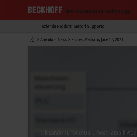
Beckhoff
-
Azienda
Prodotti
Settori
Supporto
New
Automation
Pagina
Azienda
News
Process Platform, June 17, 2021
Technology
iniziale
Cliccando su "Accetta", mostriamo il vide