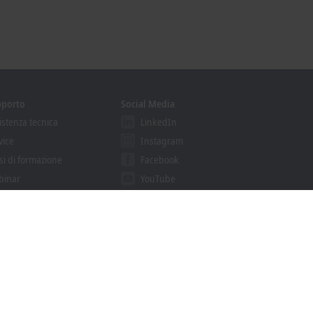
pporto
Social Media
istenza tecnica
LinkedIn
vice
Instagram
si di formazione
Facebook
binar
YouTube
ution Provider
khoff Information System
nload finder