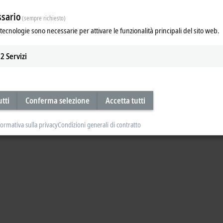
sario
virtual commissioning to continuous monitorin
(sempre richiesto)
tecnologie sono necessarie per attivare le funzionalità principali del sito web.
in industrial real time systems | Optimized plant availability and predictabl
2
Servizi
utti
Conferma selezione
Accetta tutti
formativa sulla privacy
Condizioni generali di contratto