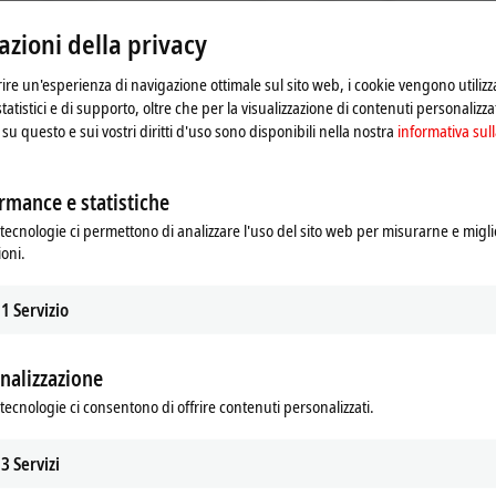
regato di fare riferimento alla nostra
informativa sulla pr
zioni della privacy
Accetta
frire un'esperienza di navigazione ottimale sul sito web, i cookie vengono utilizz
statistici e di supporto, oltre che per la visualizzazione di contenuti personalizzat
su questo e sui vostri diritti d'uso sono disponibili nella nostra
informativa sull
rmance e statistiche
tecnologie ci permettono di analizzare l'uso del sito web per misurarne e migli
ioni.
1
Servizio
nalizzazione
tecnologie ci consentono di offrire contenuti personalizzati.
 2021
3
Servizi