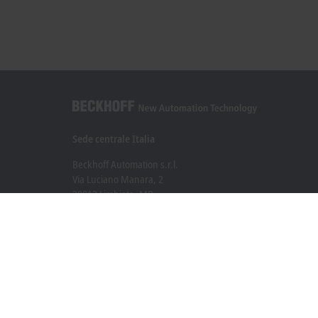
Sede centrale Italia
Beckhoff Automation s.r.l.
Via Luciano Manara, 2
20812 Limbiate, MB
+39 02 9945311
info@beckhoff.it
Contatti
www.beckhoff.com/it-it/
Newsletter
Stampa la pagina