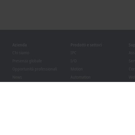
Azienda
Prodotti e settori
Su
Chi siamo
IPC
Ass
Presenza globale
I/O
Ser
Opportunità professionali
Motion
Cor
News
Automation
We
PC Control magazine
MX-System
Sol
Eventi e appuntamenti
Vision
Bec
Sistema di whistleblowing
Settori
Dow
Conformità degli imballaggi