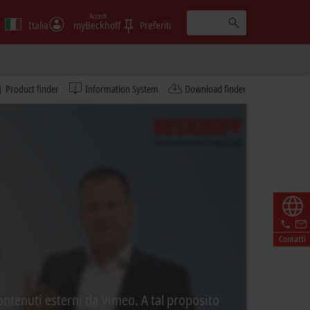
Accedi
Italia
myBeckhoff
Preferiti
Product finder
Information System
Download finder
Contatti
ontenuti esterni da Vimeo. A tal proposito