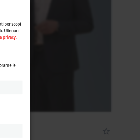
ivacy.
ati per scopi
i. Ulteriori
a privacy.
orarne le