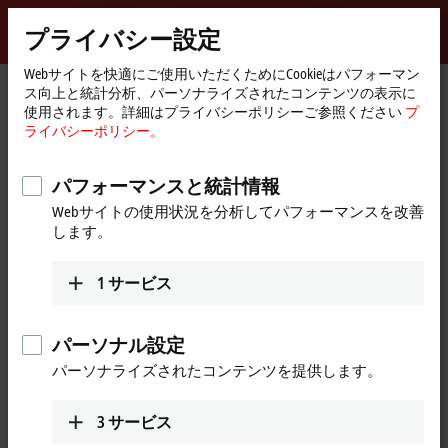
サインイン
プライバシー設定
myBeckhoff
Beckhoff
-
Webサイトを快適にご使用いただくためにCookieはパフォーマン
ス向上と統計分析、パーソナライズされたコンテンツの表示に
New
使用されます。詳細はプライバシーポリシーご参照ください
プ
Automation
ホ
会社概要
ニュース
Process Platform, June 17, 2021
ライバシーポリシー。
Technology
ー
ム
ペ
パフォーマンスと統計情報
[同意する]をクリックすると、ビデオが表示され、プライ
ー
バシー設定を調整します。 このプロセス中に、Vimeoの外
Webサイトの使用状況を分析してパフォーマンスを改善
ジ
部コンテンツが読み込まれます。このプロセス中にロー
します。
ドされます。 詳しくはこちらをご参照ください：
プライ
バシーポリシー。
1
サービス
同意する
パーソナル設定
パーソナライズされたコンテンツを提供します。
Jun 17, 2021
3
サービス
Process Platform, June 17, 2021