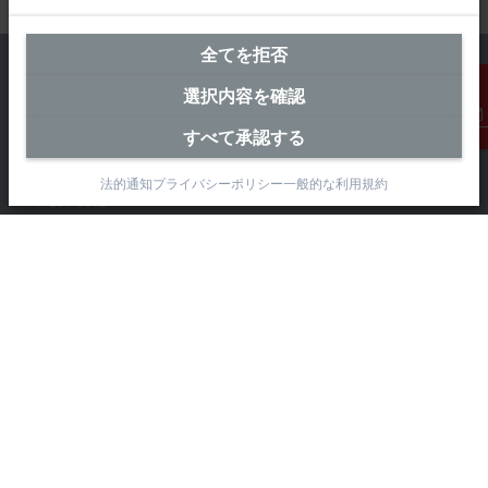
全てを拒否
選択内容を確認
すべて承認する
横浜オフィス（本社）
連絡先
ベッコフオートメーション株式会社
法的通知
プライバシーポリシー
一般的な利用規約
〒231-0062
神奈川県横浜市 中区桜木町1-1-8
日石横浜ビル18階
+81 50 1790 1111
info@beckhoff.co.jp
お問い合わせ先
www.beckhoff.com/ja-jp/
ニュースレター
ページを印刷