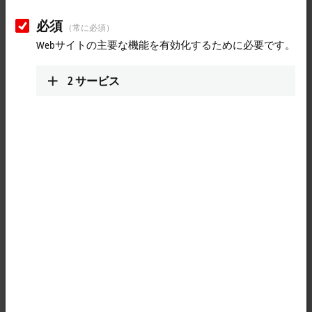
必須
（常に必須）
Process Platform 2021, Day 4: From virtual
Webサイトの主要な機能を有効化するために必要です。
commissioning to continuous monitoring of
the plant status
2
サービス
®
®
Topics: MATLAB
and Simulink
: Automation and simulation in
industrial real time systems | Optimized plant availability and
predictable maintenance with integrated measurement technology
Part 1
More about this video
Loading...