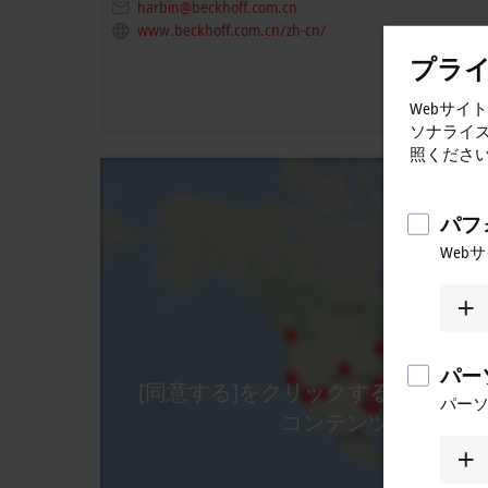
harbin@beckhoff.com.cn
www.beckhoff.com.cn/zh-cn/
プラ
Webサイ
ソナライ
照くださ
パフ
Web
パー
[同意する]をクリックすると、地図
パー
コンテンツが読み込