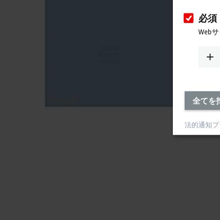
必須
Web
全てを
法的通知
プ