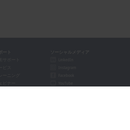
ポート
ソーシャルメディア
術サポート
LinkedIn
ービス
Instagram
レーニング
Facebook
ェビナー
YouTube
ution Provider Program
khoff Information System
ウンロード検索