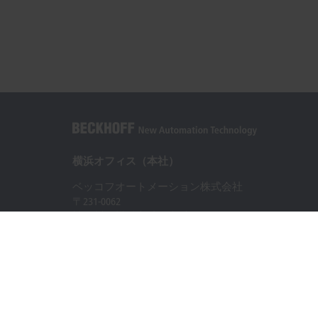
横浜オフィス（本社）
ベッコフオートメーション株式会社
〒231-0062
神奈川県横浜市 中区桜木町1-1-8
日石横浜ビル18階
+81 50 1790 1111
info@beckhoff.co.jp
お問い合わせ先
www.beckhoff.com/ja-jp/