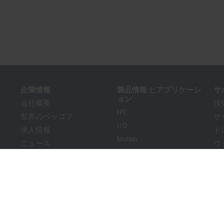
企業情報
製品情報 とアプリケーシ
サ
ョン
会社概要
技
IPC
世界のベッコフ
サ
I/O
求人情報
ト
Motion
ニュース
ウ
Automation
PC Control 事例集
Sol
MX-System
イベント情報
Bec
Vision
内部通報制度
ダ
アプリケーション
包装規制への適合