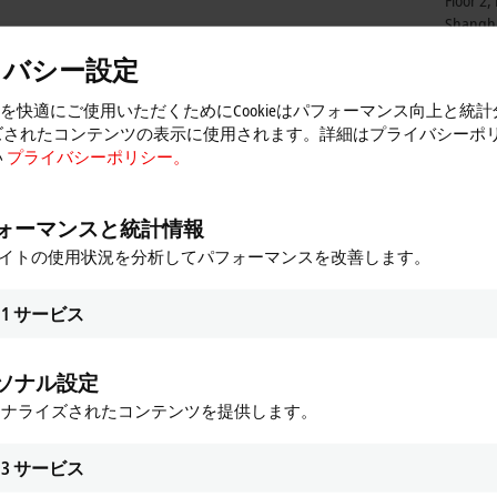
Floor 2
Shangh
China
イバシー設定
+86
ser
トを快適にご使用いただくためにCookieはパフォーマンス向上と統
ズされたコンテンツの表示に使用されます。詳細はプライバシーポ
い
プライバシーポリシー。
ォーマンスと統計情報
サイトの使用状況を分析してパフォーマンスを改善します。
1
サービス
ソナル設定
が表示され、プライバシー設定を調整します。 このプ
ソナライズされたコンテンツを提供します。
まれます。 詳しくはこちらをご参照ください：
プ
3
サービス
同意する