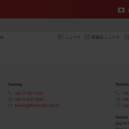
bin
ニュース
新製品ニュース
Training
Technic
+86 21 5677 4765
+86
+86 21 6631 5696
+86
training@beckhoff.com.cn
sup
Service
Jing’an D