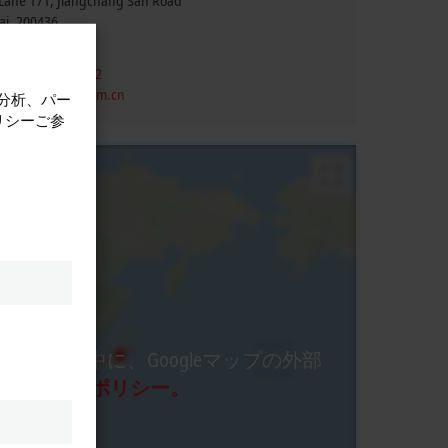
, Lane 171, Jiangchang San Road
ai
,
200436
 21 6250 7207-862
vice@beckhoff.com.cn
計分析、パー
リシーご参
ロセス中に、Googleマップの外部
ライバシーポリシー。