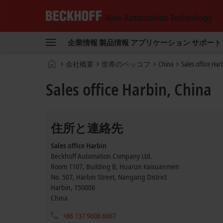
Beckhoff
-
企業情報
製品情報
アプリケーション
サポート
New
Automation
ホ
会社概要
世界のベッコフ
China
Sales office Har
Technology
ー
ム
Sales office Harbin, China
ペ
ー
ジ
住所と連絡先
Sales office Harbin
Beckhoff Automation Company Ltd.
Room 1107, Building B, Huarun Kaixuanmen
No. 507, Harbin Street, Nangang District
Harbin
,
150006
China
+86 137 9608 6867