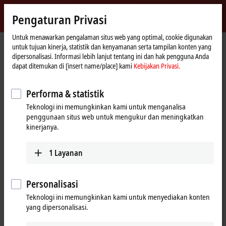
Masuk
Pengaturan Privasi
myBeckhoff
Beckhoff
-
Untuk menawarkan pengalaman situs web yang optimal, cookie digunakan
untuk tujuan kinerja, statistik dan kenyamanan serta tampilan konten yang
New
dipersonalisasi. Informasi lebih lanjut tentang ini dan hak pengguna Anda
Automation
Beranda
Perusahaan
Kehadiran global
China
Sales office Harbin
dapat ditemukan di [insert name/place] kami
Kebijakan Privasi.
Technology
Sales office Harbin, China
Performa & statistik
Teknologi ini memungkinkan kami untuk menganalisa
penggunaan situs web untuk mengukur dan meningkatkan
Alamat dan kontak
kinerjanya.
Sales office Harbin
Training
Beckhoff Automation Company
1
Layanan
+86 21 5677 4765
Ltd.
+86 21 6631 5696
Room 1107, Building B, Huarun
training@beckhoff.com.cn
Kaixuanmen
Personalisasi
No. 507, Harbin Street,
Teknologi ini memungkinkan kami untuk menyediakan konten
Nangang District
yang dipersonalisasi.
Harbin
,
150006
China