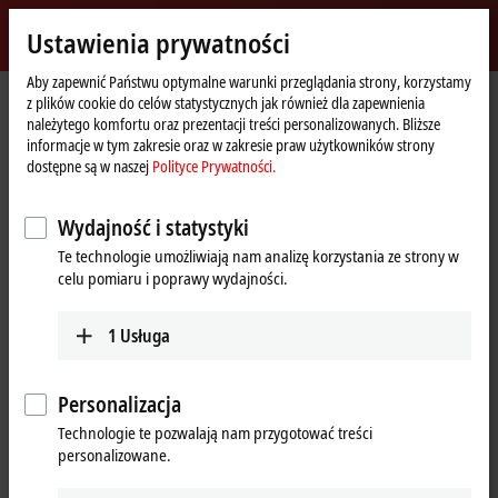
Zaloguj się
Ustawienia prywatności
myBeckhoff
Beckhoff
-
Aby zapewnić Państwu optymalne warunki przeglądania strony, korzystamy
z plików cookie do celów statystycznych jak również dla zapewnienia
New
należytego komfortu oraz prezentacji treści personalizowanych. Bliższe
Automation
Strona
Przedsiębiorstwo
Obecność na arenie międzynarodowej
informacje w tym zakresie oraz w zakresie praw użytkowników strony
Technology
główna
China
Sales office Harbin
dostępne są w naszej
Polityce Prywatności.
Sales office Harbin, China
Wydajność i statystyki
Te technologie umożliwiają nam analizę korzystania ze strony w
celu pomiaru i poprawy wydajności.
Adres i kontakt
Sales office Harbin
Training
1
Usługa
Beckhoff Automation Company
+86 21 5677 4765
Ltd.
+86 21 6631 5696
Room 1107, Building B, Huarun
Personalizacja
training@beckhoff.com.cn
Kaixuanmen
Technologie te pozwalają nam przygotować treści
No. 507, Harbin Street,
personalizowane.
Nangang District
Harbin
,
150006