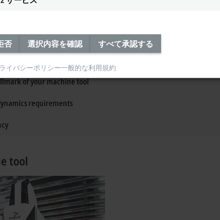
hine tool
 your machine tools
拒否
選択内容を確認
すべて承認する
ted sequences from modular components
ライバシーポリシー
一般的な利用規約
are and software
allmark of your machine tool
dynamics requirements
ncy
e tool