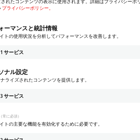
ズされたコンテンツの表示に使用されます。詳細はプライバシーポ
い
プライバシーポリシー。
ォーマンスと統計情報
Our industry experts will be showcasing
サイトの使用状況を分析してパフォーマンスを改善します。
ool
1
サービス
it for machine tools
ソナル設定
ソナライズされたコンテンツを提供します。
for machine tools
3
サービス
rtise
ne tools
（常に必須）
サイトの主要な機能を有効化するために必要です。
2
サービス