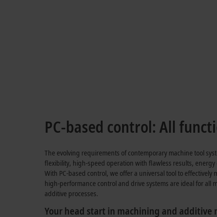
Upscaling a 5-axis CNC
TwinCAT CNC
Learn more
PC-based control: All funct
The evolving requirements of contemporary machine tool sys
flexibility, high-speed operation with flawless results, energy 
With PC-based control, we offer a universal tool to effectively
high-performance control and drive systems are ideal for all m
additive processes.