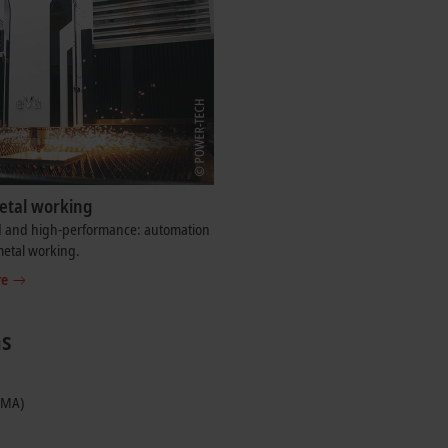
etal working
d and high-performance: automation
metal working.
re
ns
DMA)