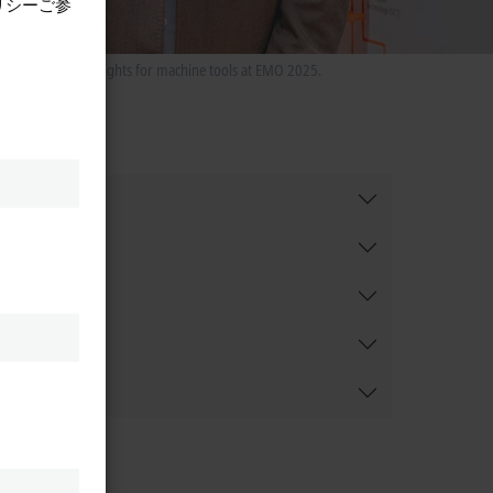
リシーご参
 our product highlights for machine tools at EMO 2025.