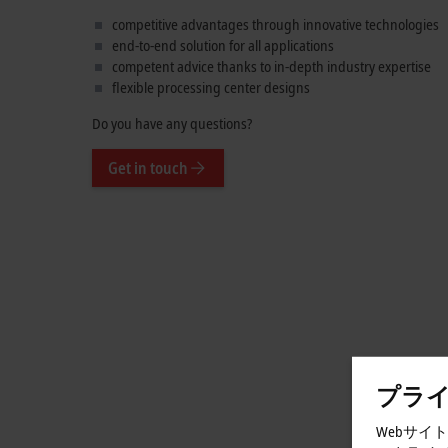
Your head start in machining and additive
competitive advantages through innovative technologies
end-to-end solution for all applications
competent advice thanks to in-depth industry expertise
flexible processing center designs
Do you have any questions?
Get in touch
プラ
Webサイ