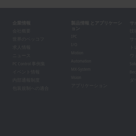
企業情報
製品情報 とアプリケーシ
サ
ョン
会社概要
技
IPC
世界のベッコフ
サ
I/O
求人情報
ト
Motion
ニュース
ウ
Automation
PC Control 事例集
Sol
MX-System
イベント情報
Bec
Vision
内部通報制度
ダ
アプリケーション
包装規制への適合