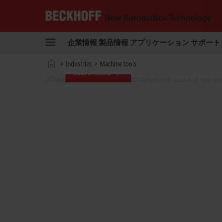
Beckhoff
-
企業情報
製品情報
アプリケーション
サポート
New
Automation
ホ
Industries
Machine tools
Technology
ー
ム
ペ
ー
ジ