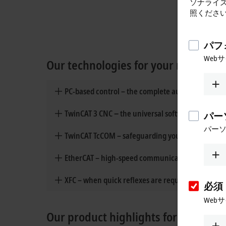
ソナライ
照くださ
パフ
Web
Our technologies for your machine t
PC-based control – the complete automation toolk
パー
パー
TwinCAT 3 CNC − the universal software platform 
TwinCAT TcCOM – safeguarding your process expe
EtherCAT – high-speed communication for machi
必須
XFC – when quick reflexes are required
Web