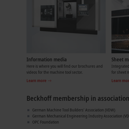
Information media
Sheet m
Here is where you will find our brochures and
Integrate
videos for the machine tool sector.
for sheet 
Learn more
Learn mo
Beckhoff membership in associatio
German Machine Tool Builders’ Association (VDW)
German Mechanical Engineering Industry Association (V