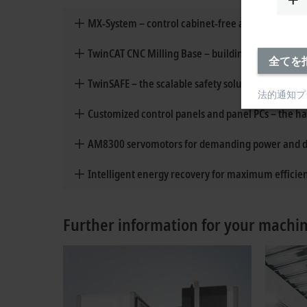
Our product highlights for your mac
MX-System – control cabinet-free automation for
全てを
TwinCAT CNC Milling Base – building sophistica
法的通知
プ
TwinSAFE – the scalable safety solution in hardw
Customized control panels and panel PCs – the h
AM8300 servomotors for demanding power and 
Intelligent energy recovery for maximum efficie
Further information for your machin