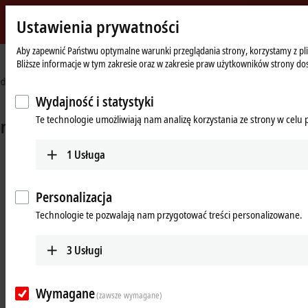
Ustawienia prywatności
Beckhoff
-
Aby zapewnić Państwu optymalne warunki przeglądania strony, korzystamy z plik
Strona
Industries
Machine tools
Bliższe informacje w tym zakresie oraz w zakresie praw użytkowników strony do
New
główna
Automation
Technology
Wydajność i statystyki
Te technologie umożliwiają nam analizę korzystania ze strony w celu
1
Usługa
Personalizacja
Technologie te pozwalają nam przygotować treści personalizowane.
Upscaling a 5-axis CNC machine with
3
Usługi
TwinCAT CNC
Learn more
Wymagane
(zawsze wymagane)