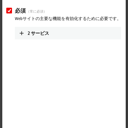
必須
（常に必須）
Webサイトの主要な機能を有効化するために必要です。
2
サービス
1
M12, plug, straight, male, 4-pin, D-coded – RJ45, plug, straight, male,
8-pin
Product status:
regular delivery