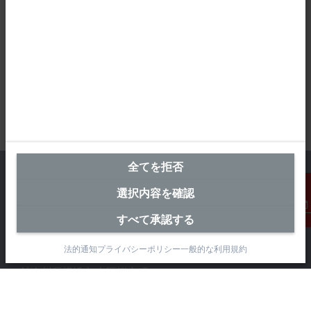
全てを拒否
選択内容を確認
横浜オフィス（本社）
すべて承認する
連絡先
ベッコフオートメーション株式会社
法的通知
プライバシーポリシー
一般的な利用規約
〒231-0062
神奈川県横浜市 中区桜木町1-1-8
日石横浜ビル18階