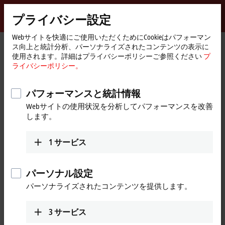
サインイン
プライバシー設定
myBeckhoff
Beckhoff
-
Webサイトを快適にご使用いただくためにCookieはパフォーマン
ス向上と統計分析、パーソナライズされたコンテンツの表示に
New
使用されます。詳細はプライバシーポリシーご参照ください
プ
Automation
ホ
製品情報
I/O
I/O-specific accessories
ライバシーポリシー。
Technology
ー
Pre-assembled cables
ZK1090-6191-4xxx
ム
ペ
パフォーマンスと統計情報
ZK1090-6191-4xxx | EtherCAT
ー
Webサイトの使用状況を分析してパフォーマンスを改善
ジ
cable, PUR, AWG26, drag-chain
します。
suitable
1
サービス
パーソナル設定
パーソナライズされたコンテンツを提供します。
3
サービス