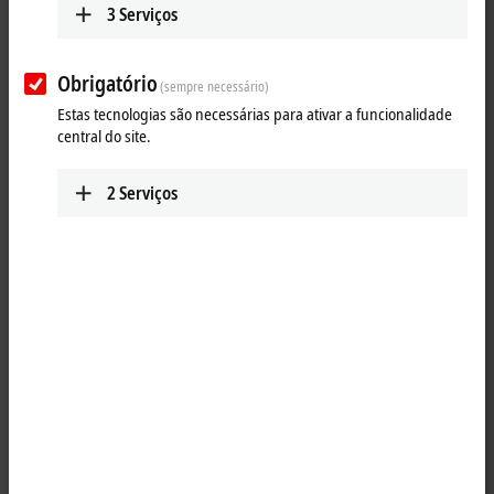
3
Serviços
Obrigatório
(sempre necessário)
Estas tecnologias são necessárias para ativar a funcionalidade
central do site.
2
Serviços
1
M12, plug, straight, male, 4-pin, D-coded – RJ45, plug, straight, male,
8-pin
Product status:
regular delivery