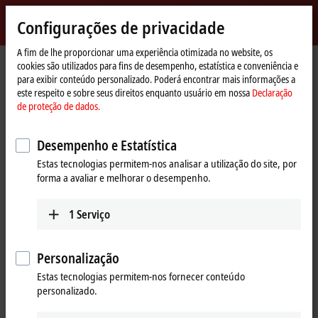
Entrar
Configurações de privacidade
myBeckhoff
Beckhoff
-
A fim de lhe proporcionar uma experiência otimizada no website, os
cookies são utilizados para fins de desempenho, estatística e conveniência e
New
para exibir conteúdo personalizado. Poderá encontrar mais informações a
Automation
Página
Produtos
I/O
I/O-specific accessories
Pre-assembled cables
este respeito e sobre seus direitos enquanto usuário em nossa
Declaração
Technology
Inicial
ZK1090-6191-4xxx
de proteção de dados.
ZK1090-6191-4xxx | EtherCAT
Desempenho e Estatística
cable, PUR, AWG26, drag-chain
Estas tecnologias permitem-nos analisar a utilização do site, por
suitable
forma a avaliar e melhorar o desempenho.
1
Serviço
Personalização
Estas tecnologias permitem-nos fornecer conteúdo
personalizado.