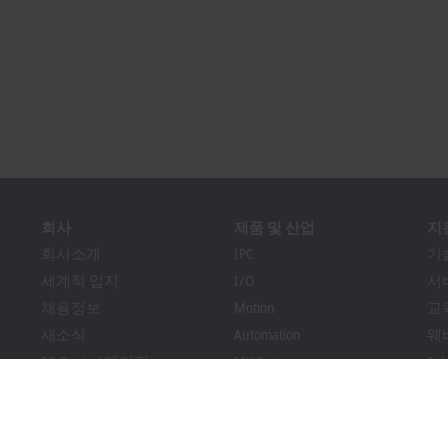
회사
제품 및 산업
지
회사소개
IPC
기
세계적 입지
I/O
서
채용정보
Motion
교
새소식
Automation
웨
PC Control 매거진
MX-System
So
이벤트와 날짜
Vision
Bec
내부 신고 시스템
산업
다
포장 규정 준수