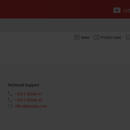
대
News
Product news
Technical Support
+359 2 95044-31
+359 2 95044-30
office@kastiva.com