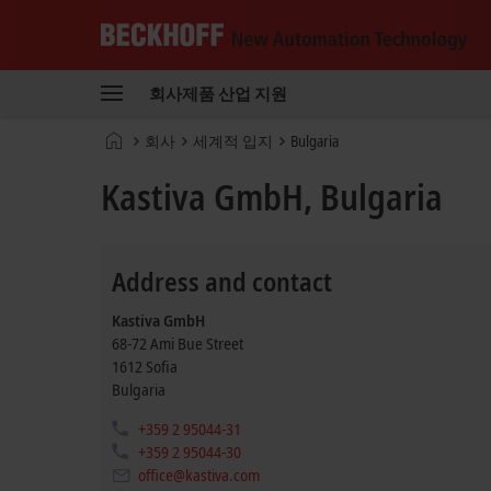
Beckhoff
-
회사
제품
산업
지원
New
Automation
홈
회사
세계적 입지
Bulgaria
Technology
페
이
Kastiva GmbH, Bulgaria
지
Address and contact
Kastiva GmbH
68-72 Ami Bue Street
1612
Sofia
Bulgaria
+359 2 95044-31
+359 2 95044-30
office@kastiva.com