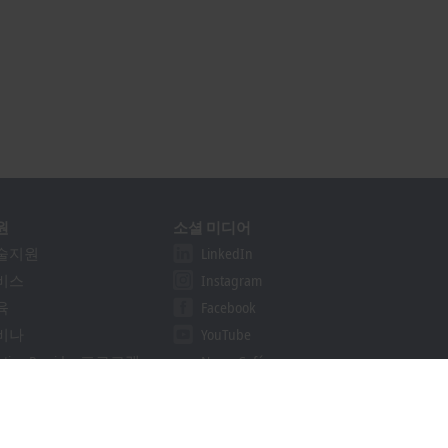
원
소셜 미디어
술지원
LinkedIn
비스
Instagram
육
Facebook
비나
YouTube
lution Provider 프로그램
Naver Café
khoff Information System
Naver Blog
운로드 찾기