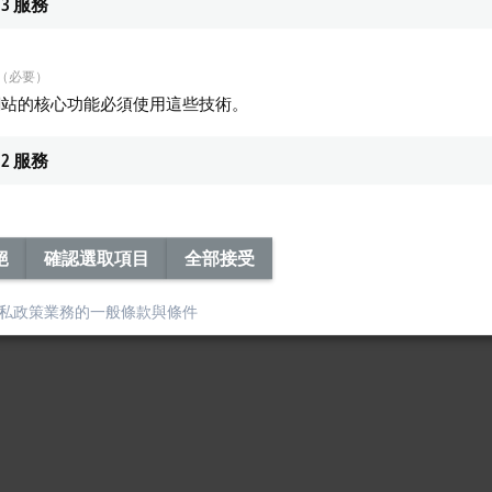
3
服務
（必要）
網站的核心功能必須使用這些技術。
2
服務
Subsidiary
Headquarters distributor
S
絕
確認選取項目
全部接受
私政策
業務的一般條款與條件