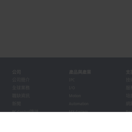
公司
產品與產業
支
公司簡介
IPC
技
全球業務
I/O
服
職缺資訊
Motion
培
新聞
Automation
網
PC Control雜誌
MX-System
Bec
活動與日期
Vision
Dow
提示系統
產業