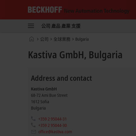
Beckhoff
-
公司
產品
產業
支援
New
Automation
首
公司
全球業務
Bulgaria
Technology
頁
Kastiva GmbH, Bulgaria
Address and contact
Kastiva GmbH
68-72 Ami Bue Street
1612
Sofia
Bulgaria
+359 2 95044-31
+359 2 95044-30
office@kastiva.com