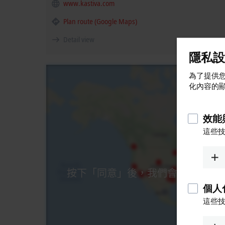
www.kastiva.com
Plan route (Google Maps)
Detail view
隱私設
為了提供您
化內容的
效能
這些
按下「同意」後，我們會顯示地圖並
個人
這些