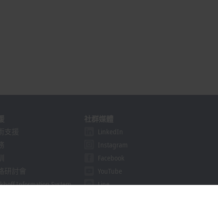
援
社群媒體
術支援
LinkedIn
務
Instagram
訓
Facebook
路研討會
YouTube
khoff Information System
Line
nload finder