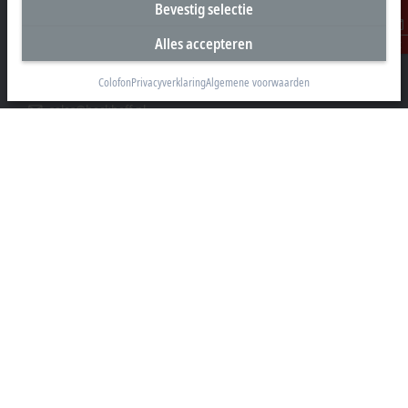
Bevestig selectie
Beckhoff Automation B.V.
Oerkapkade 1C
Alles accepteren
Contact
2031 EN Haarlem
Colofon
Privacyverklaring
Algemene voorwaarden
+31 23 51851-40
sales@beckhoff.nl
Contact informatie
www.beckhoff.com/nl-nl/
Nieuwsbrief
Pagina afdrukken
Bedrijf
Producten en branches
Support
Social Media