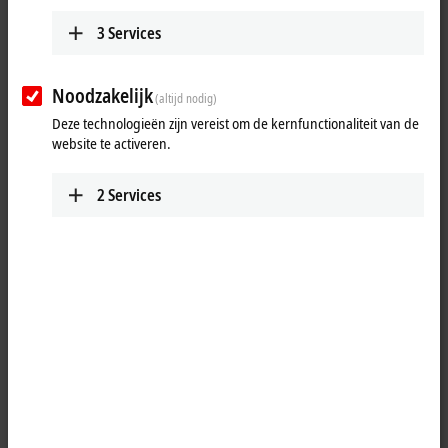
Plan route (Google
3
Services
Maps)
Detail view
Noodzakelijk
(altijd nodig)
Deze technologieën zijn vereist om de kernfunctionaliteit van de
website te activeren.
2
Services
Wanneer u op 'Accepteren' klikt, tonen wij de kaart en passen we
de privacy-instellingen aan, hierbij wordt externe inhoud van
Google Maps geladen. Raadpleeg hier onze
privacyverklaring.
Aanvaarden