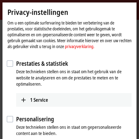
Login
Privacy-instellingen
myBeckhoff
Beckhoff
-
Om u een optimale surfervaring te bieden ter verbetering van de
prestaties, voor statistische doeleinden, om het gebruiksgemak te
New
optimaliseren en om gepersonaliseerde content weer te geven, wordt
Automation
Home
Bedrijf
Wereldwijde aanwezigheid
Bulgaria
gebruik gemaakt van cookies. Meer informatie hierover en over uw rechten
Technology
page
als gebruiker vindt u terug in onze
privacyverklaring.
Kastiva GmbH, Bulgaria
Prestaties & statistiek
Deze technieken stellen ons in staat om het gebruik van de
Address and contact
website te analyseren en om de prestaties te meten en te
optimaliseren.
Kastiva GmbH
Technical Support
68-72 Ami Bue Street
+359 2 95044-31
1612
Sofia
1
Service
+359 2 95044-30
Bulgaria
office@kastiva.com
+359 2 95044-31
Personalisering
+359 2 95044-30
Deze technieken stellen ons in staat om gepersonaliseerde
office@kastiva.com
content aan te bieden.
www.kastiva.com