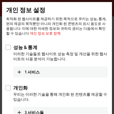
로그인
개인 정보 설정
myBeckhoff
Beckhoff
-
최적화 된 웹사이트를 제공하기 위한 목적으로 쿠키는 성능, 통계,
편의 제공의 목적뿐만 아니라 개인화 된 콘텐츠의 표시 용도로 사
New
용됩니다. 이에 대한 자세한 정보와 귀하의 권리는 다음에서 확인
Automation
홈
제품
I/O
EtherCAT Terminals
할 수 있습니다
개인 정보 보호 정책.
Technology
페
ELxxxx-0020/-0030 | Calibration certificates
EL3174-0030
이
지
성능 & 통계
EL3174-0030 | EtherCAT
이러한 기술들로 웹사이트 성능 측정 및 개선을 위한 웹사
Terminal, 4-channel analog
이트의 사용 분석이 가능합니다.
input, multi-function, ±10 V,
±20 mA, 16 bit, externally
1
서비스
calibrated
개인화
우리는 이러한 기술을 통해 개인화 된 컨텐츠를 제공할 수
있습니다.
3
서비스들