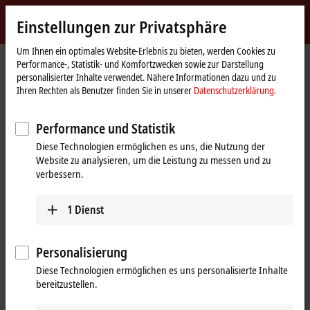
Jetzt anmelden
Einstellungen zur Privatsphäre
myBeckhoff
Beckhoff
-
Um Ihnen ein optimales Website-Erlebnis zu bieten, werden Cookies zu
Performance-, Statistik- und Komfortzwecken sowie zur Darstellung
New
personalisierter Inhalte verwendet. Nähere Informationen dazu und zu
Automation
Startseite
Produkte
I/O
EtherCAT-Klemmen
Ihren Rechten als Benutzer finden Sie in unserer
Datenschutzerklärung.
Technology
ELxxxx-0020/-0030 | Kalibrierzertifikate
EL3174-0030
Performance und Statistik
EL3174-0030 | EtherCAT-
Diese Technologien ermöglichen es uns, die Nutzung der
Klemme, 4-Kanal-Analog-
Website zu analysieren, um die Leistung zu messen und zu
Eingang, Multifunktion, ±10 V,
verbessern.
±20 mA, 16 Bit, extern kalibriert
1
Dienst
Personalisierung
Diese Technologien ermöglichen es uns personalisierte Inhalte
bereitzustellen.