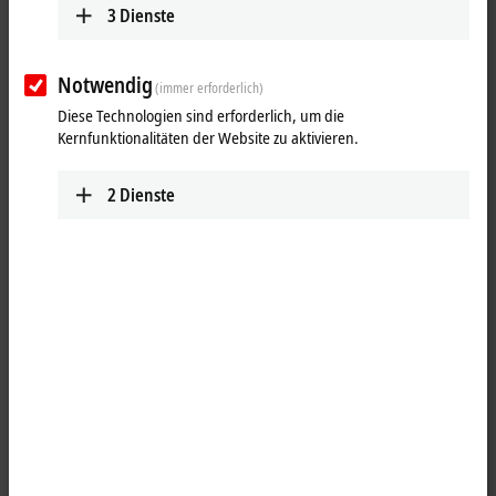
3
Dienste
Notwendig
(immer erforderlich)
Diese Technologien sind erforderlich, um die
Kernfunktionalitäten der Website zu aktivieren.
2
Dienste
1
Die analoge Eingangsklemme EL3174-0030 verfügt über vier einzeln
parametrierbare Eingänge. Es können pro Kanal entweder Signale im
Bereich von -10/0 bis +10 V oder von -20/0/+4 bis +20 mA verarbeitet
werden. Physikalisch sind dabei Spannungs- und Stromsignal an
unterschiedlichen Klemmpunkten anzuschließen, jeder Kanal ist dann