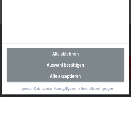
Unternehmenszentrale Deutschland
Alle ablehnen
Beckhoff Automation GmbH & Co. KG
Auswahl bestätigen
Hülshorstweg 20
33415 Verl
Alle akzeptieren
Kontakt
+49 5246 963-0
Impressum
Datenschutzerklärung
Allgemeine Geschäftsbedingungen
info@beckhoff.com
Kontaktinformationen
www.beckhoff.com/de-de/
Newsletter
Seite drucken