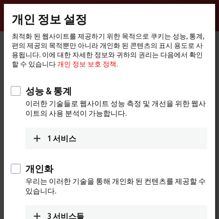
로그인
개인 정보 설정
myBeckhoff
Beckhoff
-
최적화 된 웹사이트를 제공하기 위한 목적으로 쿠키는 성능, 통계,
편의 제공의 목적뿐만 아니라 개인화 된 콘텐츠의 표시 용도로 사
New
용됩니다. 이에 대한 자세한 정보와 귀하의 권리는 다음에서 확인
Automation
홈
제품
IPC
PCs
Accessories
FC5101
할 수 있습니다
개인 정보 보호 정책.
Technology
페
이
FC5101 | CANopen master/slave
지
성능 & 통계
card, 1 channel, PCI™
이러한 기술들로 웹사이트 성능 측정 및 개선을 위한 웹사
이트의 사용 분석이 가능합니다.
1
서비스
개인화
우리는 이러한 기술을 통해 개인화 된 컨텐츠를 제공할 수
있습니다.
3
서비스들