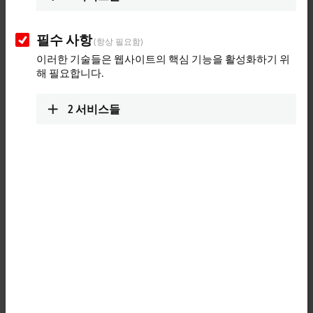
필수 사항
(항상 필요함)
이러한 기술들은 웹사이트의 핵심 기능을 활성화하기 위
해 필요합니다.
2
서비스들
1
The FC510x PC plug-in cards link the PC to a CANopen network. They
optionally act as network master or slave. In addition, general CAN
messages can be sent or received – without having to bother with CAN
frames in the application program. The cards provide a powerful
implementation of the protocol, offering many desirable features:
All CANopen PDO communication types are supported: event
driven, time driven (using an event timer), synchronous, polling.
individual monitoring of the process data objects