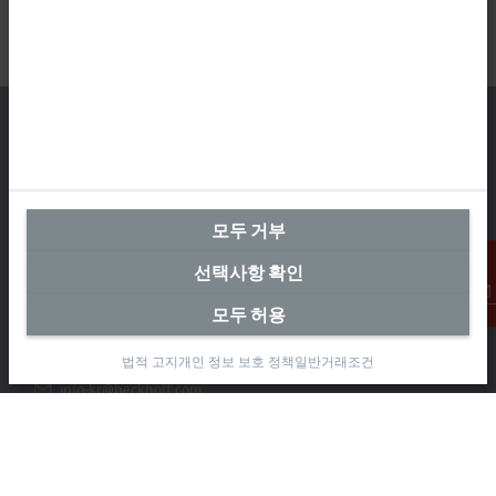
본사 대한민국
모두 거부
Beckhoff Automation Co., Ltd.
대륭테크노타운 3차 12층
선택사항 확인
가산디지털2로 115
08505 금천구, 서울특별시
모두 허용
연락처
+82 2 2107-3242
법적 고지
개인 정보 보호 정책
일반거래조건
+82 2 2107-3969
info-kr@beckhoff.com
연락처 정보
www.beckhoff.com/ko-kr/
뉴스레터