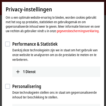
Inloggen
Privacy-instellingen
myBeckhoff
Beckhoff
-
Om u een optimale website-ervaring te bieden, worden cookies gebruikt
met het oog op prestaties, statistieken en gebruiksgemak en om
New
gepersonaliseerde inhoud weer te geven. Meer informatie hierover en over
Automation
startpagina
Bedrijf
Wereldwijde aanwezigheid
Japan
Headquarters Japan
uw rechten als gebruiker vindt u in onze
gegevensbeschermingsverklaring.
Technology
Headquarters Japan
Performance & Statistiek
Dankzij deze technologieën zijn we in staat om het gebruik van
onze website te analyseren om zo de prestaties te meten en te
Adres en contact
verbeteren.
Headquarters Japan
Sales
Beckhoff Automation K.K.
1
Dienst
+81 50 1790 1111
Nisseki Yokohama Building,
info@beckhoff.co.jp
18th Floor
1-1-8 Sakuragicho, Naka-ku
Personalisering
2310062
Yokohama
Deze technologieën stellen ons in staat om gepersonaliseerde
Japan
inhoud ter beschikking te stellen.
+81 50 1790 1111