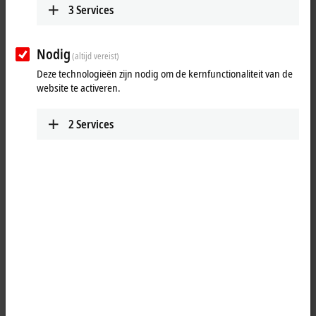
info@beckhoff.co.jp
3
Services
www.beckhoff.com/ja-jp/
Plan route (Google Maps)
Nodig
(altijd vereist)
Deze technologieën zijn nodig om de kernfunctionaliteit van de
Technical Support
website te activeren.
+81 50 1790 1111
support@beckhoff.co.jp
2
Services
Service
+81 50 1790 1111
service@beckhoff.co.jp