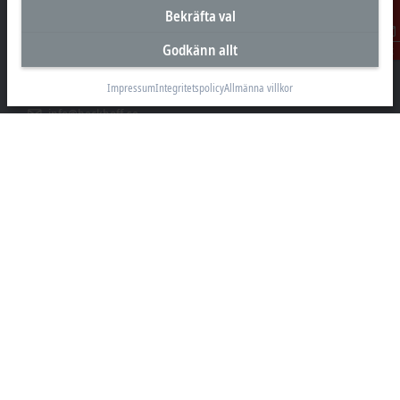
Bekräfta val
Beckhoff Automation AB
Östra Hindbyvägen 70
Godkänn allt
Kontakt
213 74 Malmö
Impressum
Integritetspolicy
Allmänna villkor
+46 40-680 81 60
info@beckhoff.se
Kontakt
www.beckhoff.com/sv-se/
Nyhetsbrev
Skriv ut sida
Företaget
Produkter och branscher
Support
Sociala medier