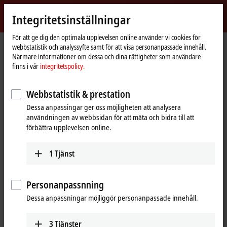
Logga in
Integritetsinställningar
myBeckhoff
Beckhoff
-
För att ge dig den optimala upplevelsen online använder vi cookies för
webbstatistik och analyssyfte samt för att visa personanpassade innehåll.
New
Närmare informationer om dessa och dina rättigheter som användare
Automation
Hemsida
Företaget
Global närvaro
Japan
Headquarters Japan
finns i vår
integritetspolicy.
Technology
Headquarters Japan
Webbstatistik & prestation
Dessa anpassingar ger oss möjligheten att analysera
användningen av webbsidan för att mäta och bidra till att
Adress och kontakt
förbättra upplevelsen online.
Headquarters Japan
Sales
Beckhoff Automation K.K.
1
Tjänst
+81 50 1790 1111
Nisseki Yokohama Building,
info@beckhoff.co.jp
18th Floor
1-1-8 Sakuragicho, Naka-ku
Personanpassnning
2310062
Yokohama
Dessa anpassningar möjliggör personanpassade innehåll.
Japan
+81 50 1790 1111
3
Tjänster