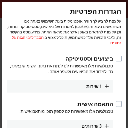
התחברות
הגדרות הפרטיות
myBeckhoff
Beckhoff
-
על מנת להציע לך חוויה אופטימלית בעת השימוש באתר, אנו
משתמשים בעוגיות (cookies) למטרות של ביצועים, סטטיסטיקה ונוחות,
New
וכן על מנת להתאים באופן אישי את מראה האתר. מידע נוסף בהקשר
Automation
דף
Headquarters Japan
Japan
נוכחות עולמית
חברה
זה, ולגבי הזכויות שלך כמשתמש, תוכל למצוא ב
הסבר לגבי הגנה על
Technology
הבית
נתונים.
Headquarters Japan
ביצועים וסטטיטיקה
טכנולוגיות אלו מאפשרות לנו לנתח את נתוני השימוש באתר,
כתובת ודרכי יצירת קשר
כדי למדוד את הביצועים ולשפר אותם.
Headquarters Japan
Sales
Beckhoff Automation K.K.
1
שירות
+81 50 1790 1111
Nisseki Yokohama Building,
info@beckhoff.co.jp
18th Floor
1-1-8 Sakuragicho, Naka-ku
התאמה אישית
2310062
Yokohama
טכנולגיות אלו מאפשרות לנו לספק תוכן מותאם אישית.
Japan
+81 50 1790 1111
3
שירותים