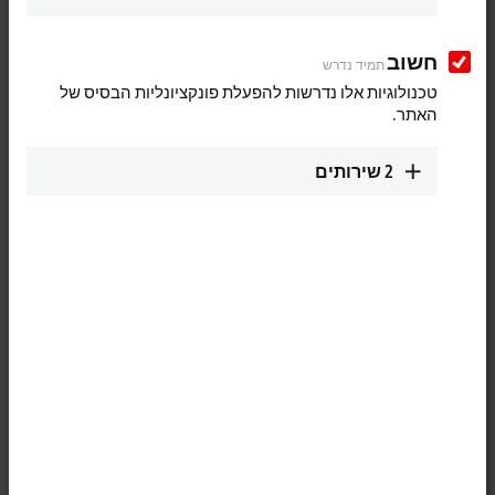
info@beckhoff.co.jp
www.beckhoff.com/ja-jp/
חשוב
תמיד נדרש
תכנון מסלול (מפות גוגל)
טכנולוגיות אלו נדרשות להפעלת פונקציונליות הבסיס של
האתר.
Technical Support
+81 50 1790 1111
2
שירותים
support@beckhoff.co.jp
Service
+81 50 1790 1111
service@beckhoff.co.jp