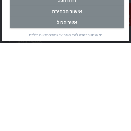
דחה הכל
מטה ישראל
אישור הבחירה
Beckhoff Automation Ltd.
Rimon 11
אשר הכול
צור קשר
(Pob 1085, Airport city 7010000)
Modi’in Region Industrial Zone 7019900
מי אנחנו
הבהרה לגבי הגנה על נתונים
תנאים כלליים
+972 3 7764445
+972 3 7764443
info@beckhoff.co.il
פרטי קשר
www.beckhoff.com/he-il/
עלון חדשות
הדפסת דף
חברה
מוצרים וענפי תעשייה
תמיכה