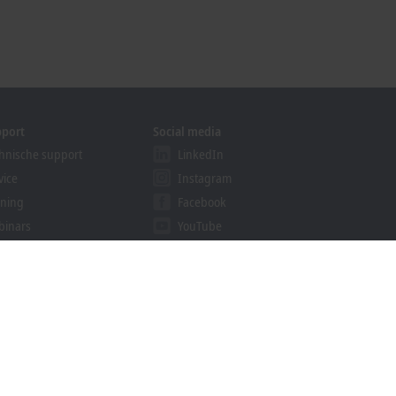
pport
Social media
hnische support
LinkedIn
vice
Instagram
ining
Facebook
binars
YouTube
ution Provider Program
khoff Information System
nload finder