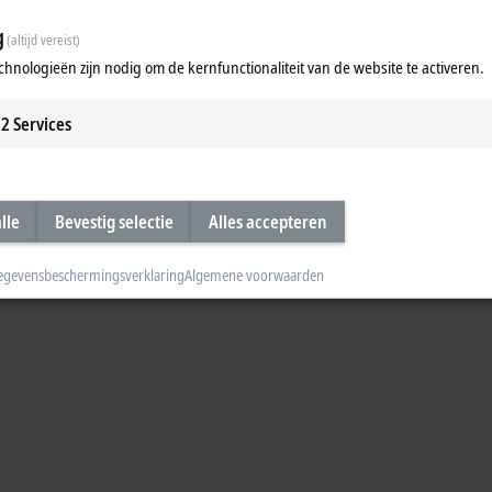
g
(altijd vereist)
chnologieën zijn nodig om de kernfunctionaliteit van de website te activeren.
 EtherCAT G and machine learning.
2
Services
lle
Bevestig selectie
Alles accepteren
egevensbeschermingsverklaring
Algemene voorwaarden