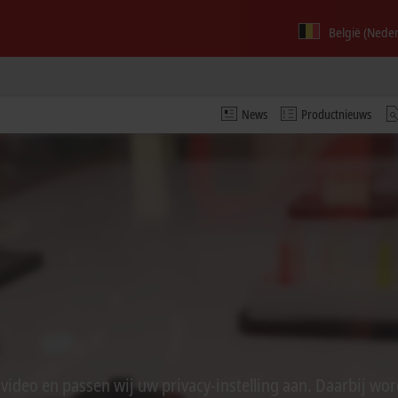
België (Nede
News
Productnieuws
de video en passen wij uw privacy-instelling aan. Daarbij w