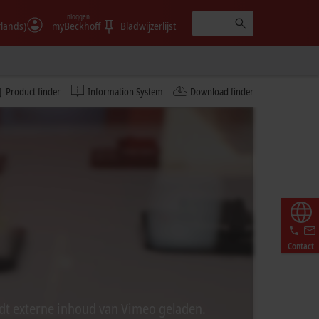
Inloggen
rlands)
myBeckhoff
Bladwijzerlijst
Product finder
Information System
Download finder
Contact
ordt externe inhoud van Vimeo geladen.