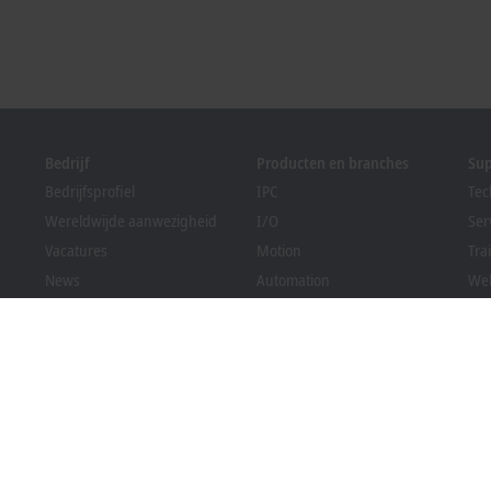
Bedrijf
Producten en branches
Su
Bedrijfsprofiel
IPC
Tec
Wereldwijde aanwezigheid
I/O
Ser
Vacatures
Motion
Tra
News
Automation
We
PC Control magazine
MX-System
Sol
Evenementen en data
Vision
Bec
Klokkenluidersregeling
Branches
Dow
Verpakkingsconformiteit