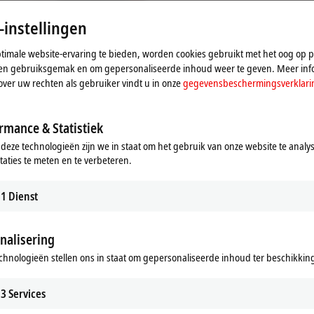
Raadpleeg hier onze
gegevensbeschermingsverklaring.
-instellingen
Aanvaarden
imale website-ervaring te bieden, worden cookies gebruikt met het oog op pr
n en gebruiksgemak en om gepersonaliseerde inhoud weer te geven. Meer inf
over uw rechten als gebruiker vindt u in onze
gegevensbeschermingsverklari
rmance & Statistiek
 deze technologieën zijn we in staat om het gebruik van onze website te analy
taties te meten en te verbeteren.
1
Dienst
nalisering
chnologieën stellen ons in staat om gepersonaliseerde inhoud ter beschikking 
se 2019
3
Services