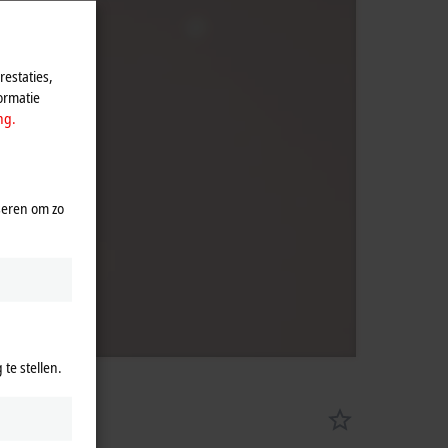
estaties,
ormatie
ng.
seren om zo
te stellen.