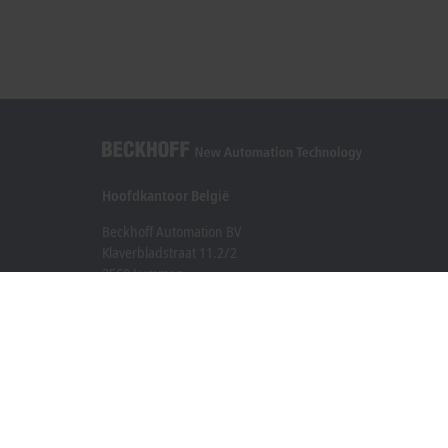
Hoofdkantoor België
Beckhoff Automation BV
Klaverbladstraat 11.2/2
3560 Lummen
+32 13 2522-00
info@beckhoff.be
Contactgegevens
www.beckhoff.com/nl-be/
Newsletter
Pagina afdrukken