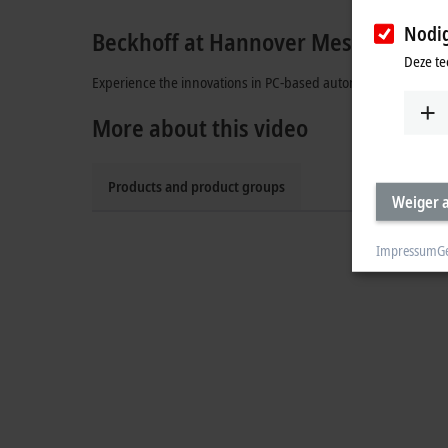
Nodi
Beckhoff at Hannover Messe
Deze te
Experience the innovations in PC-based automation: XPlanar,
More about this video
Products and product groups
Weiger a
Impressum
G