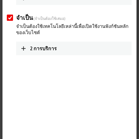
Beckhoff at Hannover Messe
จำเป็น
(จำเป็นต้องใช้เสมอ)
จำเป็นต้องใช้เทคโนโลยีเหล่านี้เพื่อเปิดใช้งานฟังก์ชันหลัก
Experience the innovations in PC-based automation: XPlanar, EtherCAT
ของเว็บไซต์
G and machine learning.
More about this video
2
การบริการ
Loading...