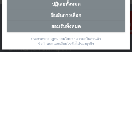
ปฏิเสธทั้งหมด
ยืนยันการเลือก
ยอมรับทั้งหมด
การติดต่อ
สำนักงานผู้แทนประเทศไทย
ประกาศทางกฎหมาย
นโยบายความเป็นส่วนตัว
The Pretium Bang Na, Unit 91/8
ข้อกำหนดและเงื่อนไขทั่วไปของธุรกิจ
Moo.15 Bang Na-Trat Frontage Road
Bang Kaeo, Bang Phli District, Samut Prakan 10540
+66 85 525 1555
sales@beckhoff.co.th
ข้อมูลติดต่อ
www.beckhoff.com/th-th/
จดหมายข่าว
ปริ้นหน้ากระดาษ
บริษัท
อุปกรณ์ และเทคโนโลยี