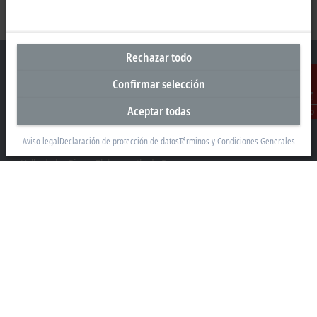
Rechazar todo
Confirmar selección
Oficina central México
Aceptar todas
Contacto
Beckhoff Automation, S.A. de C.V.
Aviso legal
Declaración de protección de datos
Términos y Condiciones Generales
Boulevard Manuel Ávila Camacho 2610, Torre B, Piso 9, Colonia
Valle de los Pinos, Tlalnepantla de Baz
Estado de México CP 54040
+52 55 75998058
mexico@beckhoff.com
Información del contacto
www.beckhoff.com/es-mx/
Newsletter
Imprimir página