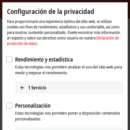
Inicio de sesión
Configuración de la privacidad
myBeckhoff
Beckhoff
-
Para proporcionarle una experiencia óptima del sitio web, se utilizan
cookies con fines de rendimiento, estadísticos y uso confortable, así como
New
para mostrar contenido personalizado. Puede encontrar más información
Automation
Página
Empresa
Novedades
Beckhoff at Hannover Messe 2019
al respecto y sobre sus derechos como usuario en nuestra
Declaración de
Technology
de
protección de datos.
inicio
Al hacer clic en «Aceptar», mostramos el vídeo y ajustamos la
Rendimiento y estadística
configuración de privacidad, cargando el contenido externo de
Estas tecnologías nos permiten analizar el uso del sitio web para
Vimeo. Por favor, tenga en cuenta nuestra
Declaración de
medir y mejorar el rendimiento.
protección de datos.
1
Servicio
Aceptar
Personalización
Estas tecnologías nos permiten poner a disposición contenidos
Mar 8, 2019
personalizados.
Beckhoff at Hannover Messe 2019