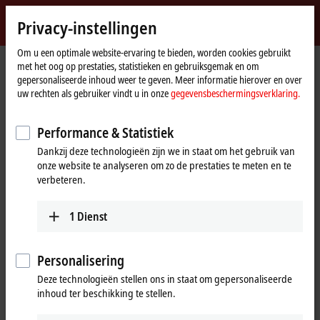
Inloggen
Privacy-instellingen
myBeckhoff
Beckhoff
-
Om u een optimale website-ervaring te bieden, worden cookies gebruikt
met het oog op prestaties, statistieken en gebruiksgemak en om
New
gepersonaliseerde inhoud weer te geven. Meer informatie hierover en over
Automation
startpagina
Bedrijf
News
Scientific Automation
uw rechten als gebruiker vindt u in onze
gegevensbeschermingsverklaring.
Technology
Performance & Statistiek
Als u "Accepteren" klikt, verschijnt de video en passen wij uw
Dankzij deze technologieën zijn we in staat om het gebruik van
privacy-instelling aan. Daarbij wordt externe inhoud van Vimeo
onze website te analyseren om zo de prestaties te meten en te
geladen. Raadpleeg hier onze
gegevensbeschermingsverklaring.
verbeteren.
Aanvaarden
1
Dienst
Personalisering
Deze technologieën stellen ons in staat om gepersonaliseerde
Dec 12, 2016
inhoud ter beschikking te stellen.
Scientific Automation