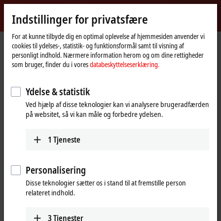
Log ind
Indstillinger for privatsfære
myBeckhoff
Beckhoff
-
For at kunne tilbyde dig en optimal oplevelse af hjemmesiden anvender vi
cookies til ydelses-, statistik- og funktionsformål samt til visning af
New
personligt indhold. Nærmere information herom og om dine rettigheder
Automation
Hjemmeside
Virksomhed
Nyheder
Scientific Automation
som bruger, finder du i vores
databeskyttelseserklæring.
Technology
Ydelse & statistik
Når du klikker på "Accepter" viser vi videoen og tilpasser
Ved hjælp af disse teknologier kan vi analysere brugeradfærden
indstillingen for privatsfære, hvorved eksternt indhold fra Vimeo
på websitet, så vi kan måle og forbedre ydelsen.
indlæses. Vær dertil opmærksom på vores
databeskyttelseserklæring.
1
Tjeneste
Accepter
Personalisering
Disse teknologier sætter os i stand til at fremstille person
relateret indhold.
Dec 12, 2016
Scientific Automation
3
Tjenester