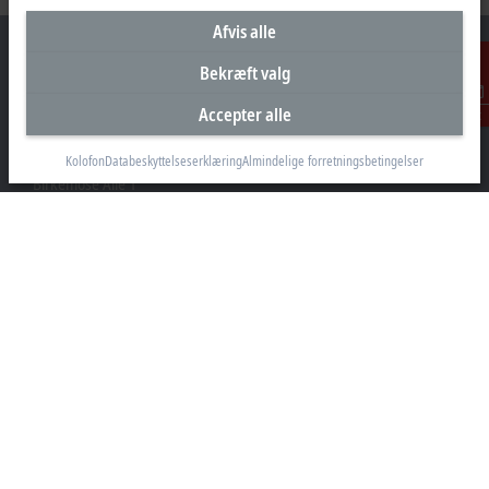
Afvis alle
Bekræft valg
Accepter alle
Kontakt
Hovedkontor Danmark
Beckhoff Automation ApS
Kolofon
Databeskyttelseserklæring
Almindelige forretningsbetingelser
Birkemose Allé 1
6000 Kolding
+45 43201570
info@beckhoff.dk
Kontaktoplysninger
www.beckhoff.com/da-dk/
Nyhedsbrev
Print side
Virksomheder
Produkter og brancher