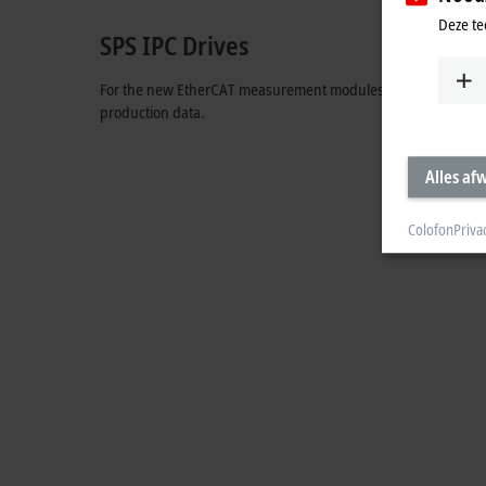
Deze te
SPS IPC Drives
For the new EtherCAT measurement modules, optimal TwinCAT
production data.
Alles af
Colofon
Priva