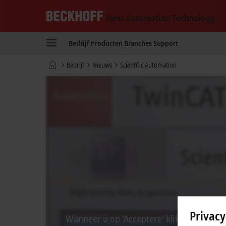
Beckhoff
-
Bedrijf
Producten
Branches
Support
New
Automation
Home
Bedrijf
Nieuws
Scientific Automation
Technology
page
Privacy
Wanneer u op 'Acceptere' klikt, tonen wij