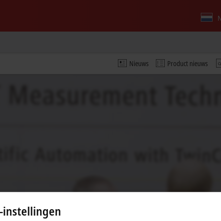
N
Nieuws
Product nieuws
-instellingen
 de video en passen we de privacy-instellingen aan, hierb