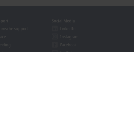
pport
Social Media
hnische support
LinkedIn
vice
Instagram
eiding
Facebook
binars
YouTube
ution Provider Program
khoff Information System
nloadfinder