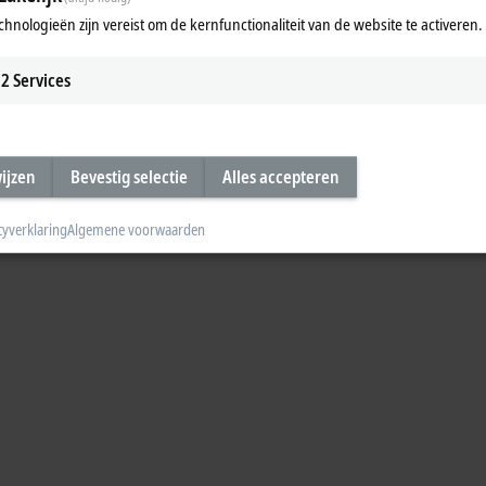
chnologieën zijn vereist om de kernfunctionaliteit van de website te activeren.
2
Services
 software support is ensured with TwinCAT Measurement. TwinCAT Analytics
wijzen
Bevestig selectie
Alles accepteren
cyverklaring
Algemene voorwaarden