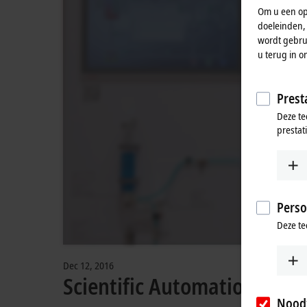
Om u een opt
doeleinden,
wordt gebrui
u terug in o
Presta
Deze te
prestat
Perso
Deze te
Dec 12, 2016
Scientific Automation
Noodz