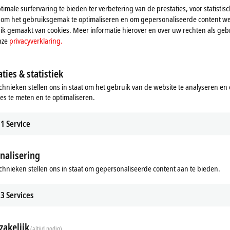
Raadpleeg hier onze
privacyverklaring.
imale surfervaring te bieden ter verbetering van de prestaties, voor statistis
 om het gebruiksgemak te optimaliseren en om gepersonaliseerde content we
k gemaakt van cookies. Meer informatie hierover en over uw rechten als gebr
Aanvaarden
nze
privacyverklaring.
ties & statistiek
chnieken stellen ons in staat om het gebruik van de website te analyseren en
ies te meten en te optimaliseren.
1
Service
nalisering
chnieken stellen ons in staat om gepersonaliseerde content aan te bieden.
3
Services
akelijk
(altijd nodig)