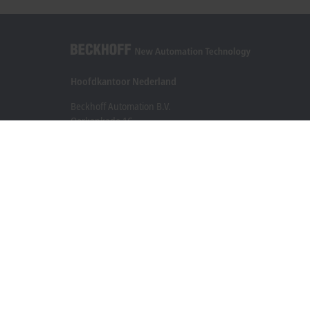
Hoofdkantoor Nederland
Beckhoff Automation B.V.
Oerkapkade 1C
2031 EN Haarlem
+31 23 51851-40
sales@beckhoff.nl
Contact informatie
www.beckhoff.com/nl-nl/
Nieuwsbrief
Pagina afdrukken