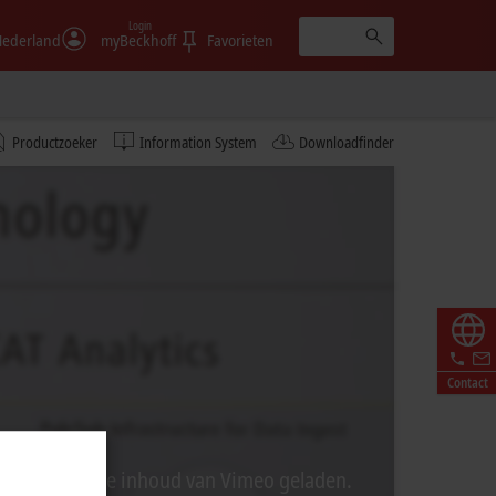
Login
ederland
myBeckhoff
Favorieten
Productzoeker
Information System
Downloadfinder
Contact
ij wordt externe inhoud van Vimeo geladen.