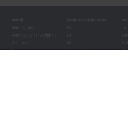
Bedrijf
Producten en branches
Su
Bedrijfsprofiel
IPC
Tec
Wereldwijde aanwezigheid
I/O
Ser
Vacatures
Motion
Opl
Nieuws
Automation
We
PC Control magazine
MX-System
Sol
Evenementen en data
Vision
Bec
Klokkenluidersregeling
Branches
Dow
Verpakkingsregelgeving