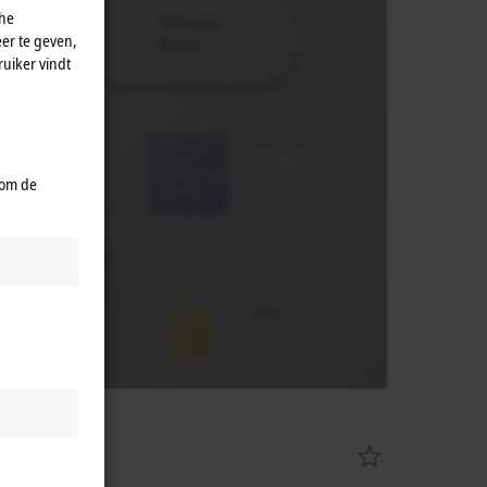
che
er te geven,
uiker vindt
 om de