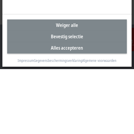
Weiger alle
Bevestig selectie
Alles accepteren
Contact
Hoofdkantoor België
Impressum
Gegevensbeschermingsverklaring
Algemene voorwaarden
Beckhoff Automation BV
Klaverbladstraat 11.2/2
3560 Lummen
+32 13 2522-00
info@beckhoff.be
Contactgegevens
www.beckhoff.com/nl-be/
Newsletter
Pagina afdrukken