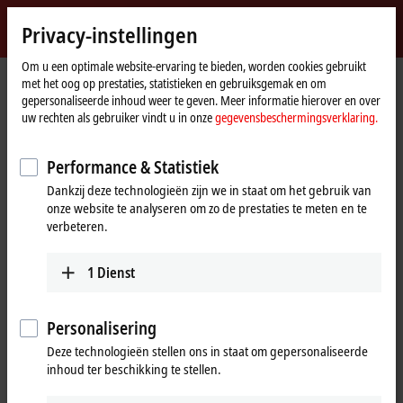
Inloggen
Privacy-instellingen
myBeckhoff
Beckhoff
-
Om u een optimale website-ervaring te bieden, worden cookies gebruikt
met het oog op prestaties, statistieken en gebruiksgemak en om
New
gepersonaliseerde inhoud weer te geven. Meer informatie hierover en over
Automation
startpagina
Bedrijf
News
uw rechten als gebruiker vindt u in onze
gegevensbeschermingsverklaring.
Technology
Tutorial: TwinCAT 3 C++ | A first TwinCAT 3 C++ project
Performance & Statistiek
Dankzij deze technologieën zijn we in staat om het gebruik van
Als u "Accepteren" klikt, verschijnt de video en passen wij uw
onze website te analyseren om zo de prestaties te meten en te
privacy-instelling aan. Daarbij wordt externe inhoud van Vimeo
verbeteren.
geladen. Raadpleeg hier onze
gegevensbeschermingsverklaring.
1
Dienst
Aanvaarden
Personalisering
Deze technologieën stellen ons in staat om gepersonaliseerde
inhoud ter beschikking te stellen.
Mar 11, 2024