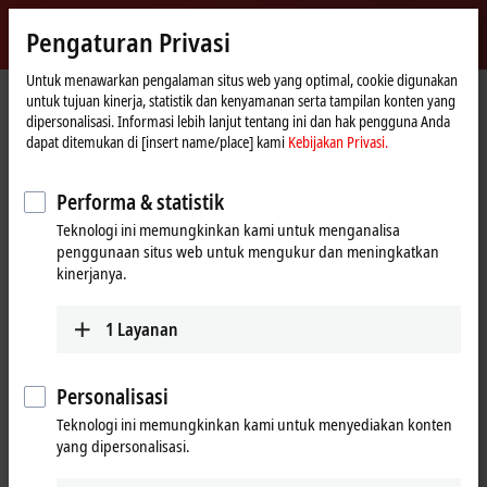
Masuk
Pengaturan Privasi
myBeckhoff
Beckhoff
-
Untuk menawarkan pengalaman situs web yang optimal, cookie digunakan
untuk tujuan kinerja, statistik dan kenyamanan serta tampilan konten yang
New
dipersonalisasi. Informasi lebih lanjut tentang ini dan hak pengguna Anda
Automation
Beranda
Perusahaan
Berita
dapat ditemukan di [insert name/place] kami
Kebijakan Privasi.
Technology
Tutorial: TwinCAT 3 C++ | A first TwinCAT 3 C++ project
Performa & statistik
Teknologi ini memungkinkan kami untuk menganalisa
Saat Anda mengklik "Terima", kami menampilkan video dan
penggunaan situs web untuk mengukur dan meningkatkan
menyesuaikan pengaturan privasi; konten eksternal dari Video
kinerjanya.
dimuat selama proses ini. Silakan lihat di sini untuk Kebijakan
Privasi kami
Kebijakan Privasi.
1
Layanan
Terima
Personalisasi
Teknologi ini memungkinkan kami untuk menyediakan konten
yang dipersonalisasi.
Mar 11, 2024