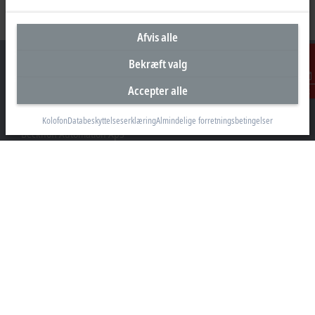
Afvis alle
Bekræft valg
Accepter alle
Kontakt
Hovedkontor Danmark
Kolofon
Databeskyttelseserklæring
Almindelige forretningsbetingelser
Beckhoff Automation ApS
Birkemose Allé 1
6000 Kolding
+45 43201570
info@beckhoff.dk
Kontaktoplysninger
www.beckhoff.com/da-dk/
Nyhedsbrev
Print side