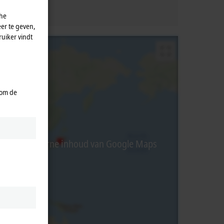
che
er te geven,
uiker vindt
 om de
rbij wordt externe inhoud van Google Maps