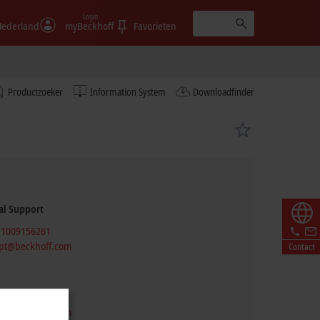
Login
ederland
myBeckhoff
Favorieten
Productzoeker
Information System
Downloadfinder
al Support
 1009156261
pt@beckhoff.com
Contact
 1009156261
pt@beckhoff.com