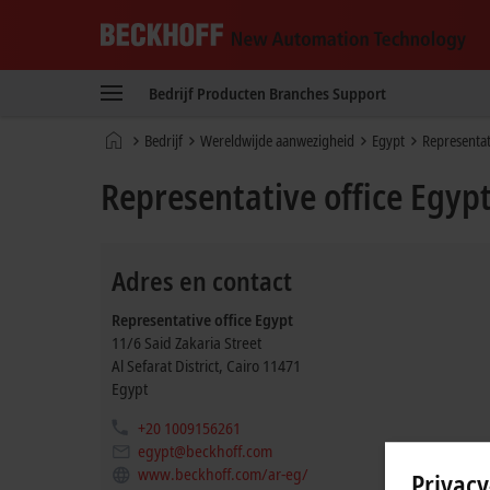
Beckhoff
-
Bedrijf
Producten
Branches
Support
New
Automation
Home
Bedrijf
Wereldwijde aanwezigheid
Egypt
Representat
Technology
page
Representative office Egyp
Adres en contact
Representative office Egypt
11/6 Said Zakaria Street
Al Sefarat District
,
Cairo
11471
Egypt
+20 1009156261
egypt@beckhoff.com
www.beckhoff.com/ar-eg/
Privacy