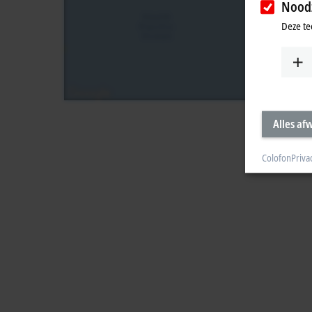
Noodz
Deze te
Alles af
Colofon
Priva