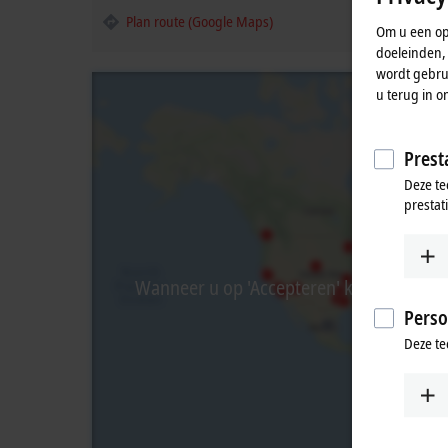
Plan route (Google Maps)
Om u een opt
doeleinden,
wordt gebrui
u terug in o
Presta
Deze te
prestat
Wanneer u op 'Accepteren' klikt, tonen w
Perso
Deze te