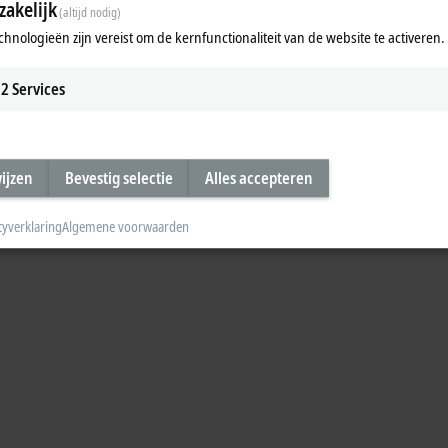
akelijk
(altijd nodig)
chnologieën zijn vereist om de kernfunctionaliteit van de website te activeren.
2
Services
wijzen
Bevestig selectie
Alles accepteren
cyverklaring
Algemene voorwaarden