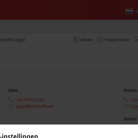
N
ive office Egypt
Nieuws
Product nieuws
t
Sales
Technic
+20 1009156261
+20
egypt@beckhoff.com
egy
Service
+20
-instellingen
egy