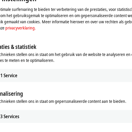
imale surfervaring te bieden ter verbetering van de prestaties, voor statistis
 om het gebruiksgemak te optimaliseren en om gepersonaliseerde content we
k gemaakt van cookies. Meer informatie hierover en over uw rechten als gebr
nze
privacyverklaring.
ties & statistiek
chnieken stellen ons in staat om het gebruik van de website te analyseren en
ies te meten en te optimaliseren.
1
Service
ij de kaart en passen we de privacy-instellingen aan, hie
geladen. Raadpleeg hier onze
privacyverklaring.
nalisering
chnieken stellen ons in staat om gepersonaliseerde content aan te bieden.
Aanvaarden
3
Services