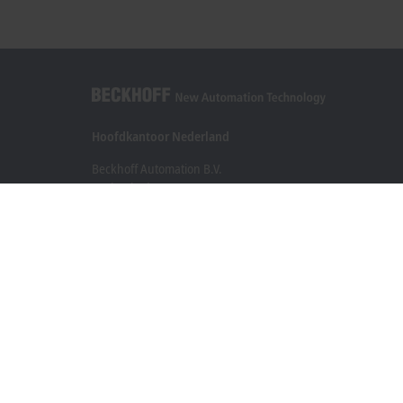
Hoofdkantoor Nederland
Beckhoff Automation B.V.
Oerkapkade 1C
2031 EN Haarlem
+31 23 51851-40
sales@beckhoff.nl
Contact informatie
www.beckhoff.com/nl-nl/
Nieuwsbrief
Pagina afdrukken