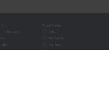
pport
Social Media
hnische support
LinkedIn
vice
Instagram
eiding
Facebook
binars
YouTube
ution Provider Program
khoff Information System
nloadfinder