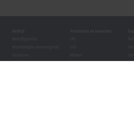
Bedrijf
Producten en branches
Su
Bedrijfsprofiel
IPC
Tec
Wereldwijde aanwezigheid
I/O
Ser
Vacatures
Motion
Opl
Nieuws
Automation
We
PC Control magazine
MX-System
Sol
Evenementen en data
Vision
Bec
Klokkenluidersregeling
Branches
Dow
Verpakkingsregelgeving