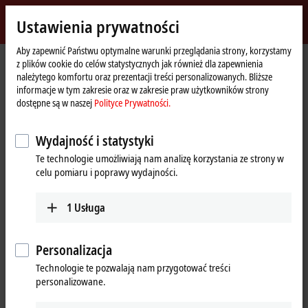
Zaloguj się
Ustawienia prywatności
myBeckhoff
Beckhoff
-
Aby zapewnić Państwu optymalne warunki przeglądania strony, korzystamy
z plików cookie do celów statystycznych jak również dla zapewnienia
New
należytego komfortu oraz prezentacji treści personalizowanych. Bliższe
Automation
Strona
Przedsiębiorstwo
Obecność na arenie międzynarodowej
informacje w tym zakresie oraz w zakresie praw użytkowników strony
Technology
główna
Egypt
Representative office Egypt
dostępne są w naszej
Polityce Prywatności.
Representative office Egypt
Wydajność i statystyki
Te technologie umożliwiają nam analizę korzystania ze strony w
celu pomiaru i poprawy wydajności.
Adres i kontakt
Representative office Egypt
Sales
1
Usługa
11/6 Said Zakaria Street
+20 1009156261
Al Sefarat District
,
Cairo
11471
egypt@beckhoff.com
Egypt
Personalizacja
Technologie te pozwalają nam przygotować treści
+20 1009156261
personalizowane.
egypt@beckhoff.com
www.beckhoff.com/ar-eg/