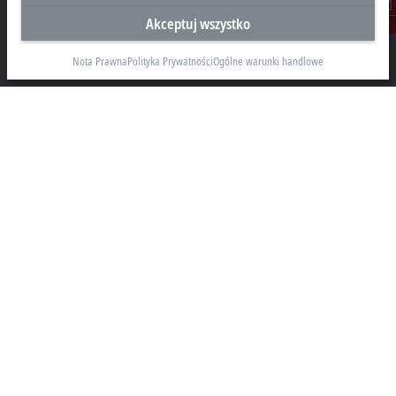
Akceptuj wszystko
Beckhoff Automation Sp. z o.o.
Kontakt
Żabieniec, ul. Ruczajowa 15
05-500 Piaseczno
Nota Prawna
Polityka Prywatności
Ogólne warunki handlowe
+48 22 750 47 00
info@beckhoff.pl
Dane kontaktowe
www.beckhoff.com/pl-pl/
Newsletter
Drukuj stronę
Przedsiębiorstwo
Produkty i branże
Pomoc
Social Media