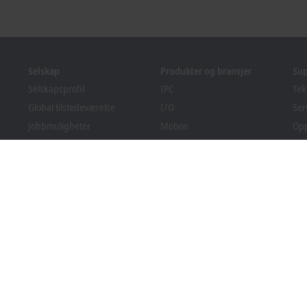
Selskap
Produkter og bransjer
Su
Selskapsprofil
IPC
Tek
Global tilstedeværelse
I/O
Ser
Jobbmuligheter
Motion
Op
Nyheter
Automation
We
PC Control magasin
MX-System
Sol
Arrangementer og datoer
Vision
Bec
Varslingssystem
Bransjer
Ned
Emballasjesamsvar