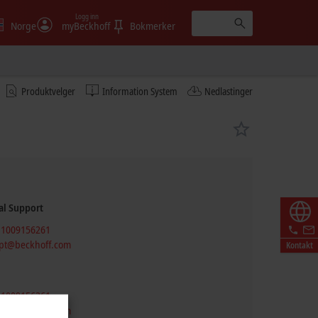
Logg inn
Norge
myBeckhoff
Bokmerker
Produktvelger
Information System
Nedlastinger
al Support
 1009156261
pt@beckhoff.com
Kontakt
 1009156261
pt@beckhoff.com