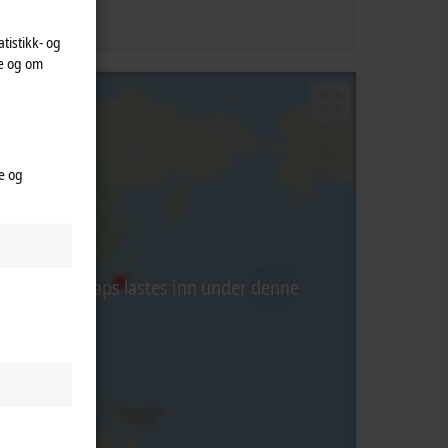
atistikk- og
te og om
e og
 fra Google Maps lastes inn under denne