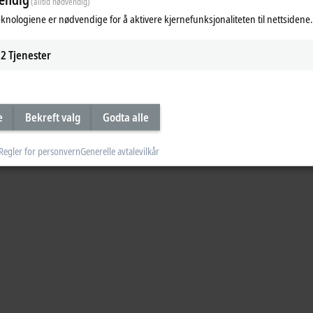
(alltid nødvendig)
eknologiene er nødvendige for å aktivere kjernefunksjonaliteten til nettsidene.
2
Tjenester
e
Bekreft valg
Godta alle
Regler for personvern
Generelle avtalevilkår