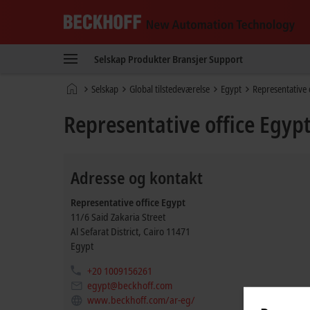
Beckhoff
-
Selskap
Produkter
Bransjer
Support
New
Automation
Hjemmeside
Selskap
Global tilstedeværelse
Egypt
Representative 
Technology
Representative office Egyp
Adresse og kontakt
Representative office Egypt
11/6 Said Zakaria Street
Al Sefarat District
,
Cairo
11471
Egypt
+20 1009156261
egypt@beckhoff.com
www.beckhoff.com/ar-eg/