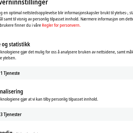
erninnstillinger
eg en optimal nettstedsopplevelse blir informasjonskapsler brukt til ytelses-, st
l samt til visnig av personlig tilpasset innhold. Nærmere informasjon om det
brukere finner du i våre
Regler for personvern.
 og statistikk
eknologiene gjør det mulig for oss å analysere bruken av nettsidene, samt mål
e ytelsen.
1
Tjeneste
rtet og justerer personverninnstillingene; eksternt innhold
nalisering
prosessen. For dette, se vår
Regler for personvern.
eknologiene gjør at vi kan tilby personlig tilpasset innhold.
Godta
3
Tjenester
endig