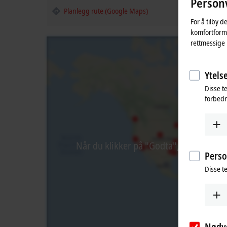
Personv
Planlegg rute (Google Maps)
For å tilby d
komfortformå
rettmessige 
Ytelse
Disse t
forbedr
Når du klikker på "Godta", viser vi ka
Perso
Disse t
Nødv