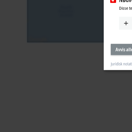
Disse t
Avvis all
Juridisk notat