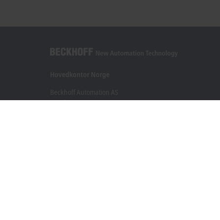
Hovedkontor Norge
Beckhoff Automation AS
Raveien 205
3184 Borre
+47 33 50 46 90
info@beckhoff.no
Kontaktinformasjon
www.beckhoff.com/nn-no/
Nyhetsbrev
Skriv ut side