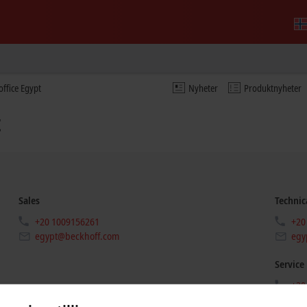
office Egypt
Nyheter
Produktnyheter
t
Sales
Technic
+20 1009156261
+20
egypt@beckhoff.com
egy
Service
+20
egy