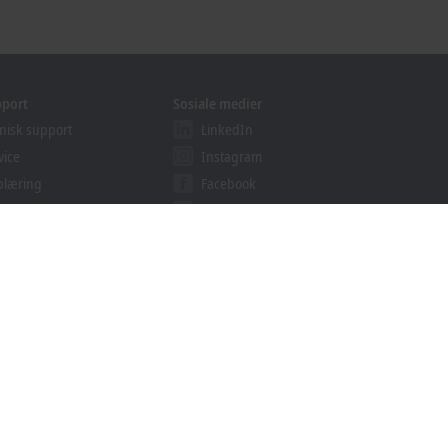
pport
Sosiale medier
nisk support
LinkedIn
vice
Instagram
plæring
Facebook
binarer
YouTube
ution Provider Programmet
khoff Information System
lastinger