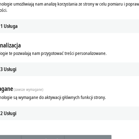
nologie umożliwiają nam analizę korzystania ze strony w celu pomiaru i popra
ści.
Akceptuję
1
Usługa
nalizacja
ogie te pozwalają nam przygotować treści personalizowane.
3
Usługi
gane
Zaplanuj trasę
(zawsze wymagane)
Dowiedz się więcej
.com
Map of location as PDF
nologie są wymagane do aktywacji głównych funkcji strony.
e-de/
2
Usługi
Zaplanuj trasę
Dowiedz się więcej
com
e-de/