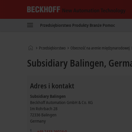
Beckhoff
-
Przedsiębiorstwo
Produkty
Branże
Pomoc
New
Automation
Technology
Strona
Przedsiębiorstwo
Obecność na arenie międzynarodowej
główna
Subsidiary Balingen, Germ
Adres i kontakt
Subsidiary Balingen
Beckhoff Automation GmbH & Co. KG
Im Rohrbach 28
72336
Balingen
Germany
+49 7433 26024-0