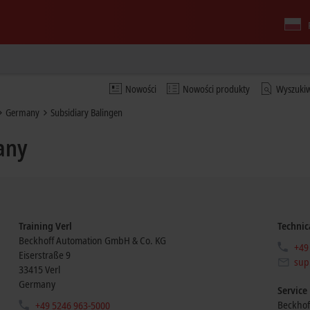
Nowości
Nowości produkty
Wyszuki
Germany
Subsidiary Balingen
any
Training Verl
Technic
Beckhoff Automation GmbH & Co. KG
+49
Eiserstraße 9
sup
33415
Verl
Germany
Service
Beckhof
+49 5246 963-5000