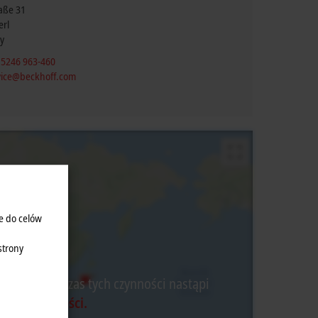
raße 31
erl
y
 5246 963-460
vice@beckhoff.com
e do celów
strony
watnej, podczas tych czynności nastąpi
yce Prywatności.