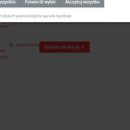
szystkie
Potwierdź wybór
Akceptuj wszystko
Zaplanuj trasę
Polityka Prywatności
Ogólne warunki handlowe
Dowiedz się więcej
f.com
Map of location as PDF
e-de/
Zaplanuj trasę
Dowiedz się więcej
com
e-de/