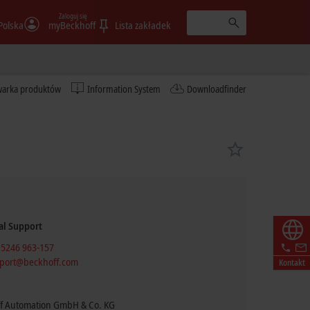
Zaloguj się
Polska
myBeckhoff
Lista zakładek
warka produktów
Information System
Downloadfinder
al Support
 5246 963-157
port@beckhoff.com
Kontakt
f Automation GmbH & Co. KG