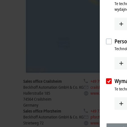
Te tech
wydajno
Perso
Technol
Wyma
Sales office Crailsheim
+49 7951 29767-0
Beckhoff Automation GmbH & Co. KG
crailsheim@beckhoff
Te tech
Hallerstraße 185
www.beckhoff.com/d
74564
Crailsheim
Germany
Sales office Pforzheim
+49 7231 41765-0
Beckhoff Automation GmbH & Co. KG
pforzheim@beckhoff.
Strietweg 72
www.beckhoff.com/d