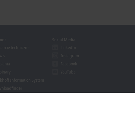
moc
Social Media
arcie techniczne
LinkedIn
wis
Instagram
olenia
Facebook
binary
YouTube
khoff Information System
nloadfinder