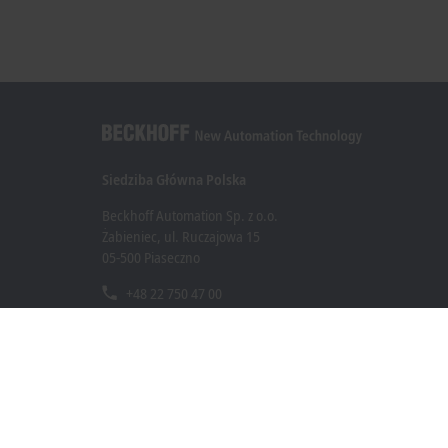
Siedziba Główna Polska
Beckhoff Automation Sp. z o.o.
Żabieniec, ul. Ruczajowa 15
05-500 Piaseczno
+48 22 750 47 00
info@beckhoff.pl
Dane kontaktowe
www.beckhoff.com/pl-pl/
Newsletter
Drukuj stronę