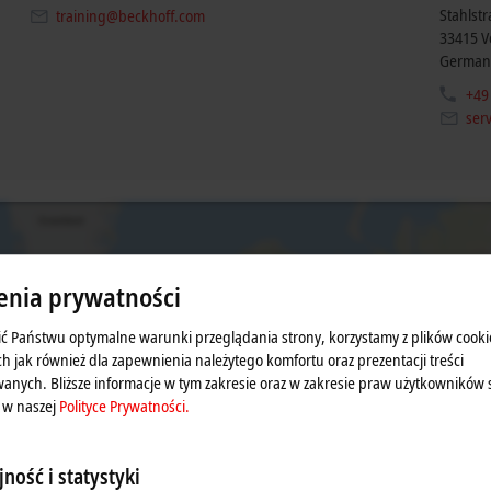
Stahlst
training@beckhoff.com
33415
V
German
+49
ser
enia prywatności
ć Państwu optymalne warunki przeglądania strony, korzystamy z plików cooki
ch jak również dla zapewnienia należytego komfortu oraz prezentacji treści
anych. Bliższe informacje w tym zakresie oraz w zakresie praw użytkowników 
 w naszej
Polityce Prywatności.
duje wyświetlenie mapy i dostosowanie ustawień sfery pry
nętrznych treści Google Maps. Zapoznaj się z naszą
Polit
ność i statystyki