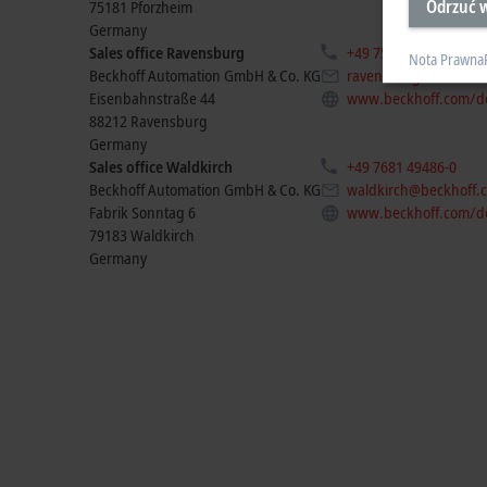
Odrzuć w
75181
Pforzheim
Germany
Sales office Ravensburg
+49 751 569369-0
Nota Prawna
Beckhoff Automation GmbH & Co. KG
ravensburg@beckhof
Eisenbahnstraße 44
www.beckhoff.com/d
88212
Ravensburg
Germany
Sales office Waldkirch
+49 7681 49486-0
Beckhoff Automation GmbH & Co. KG
waldkirch@beckhoff.
Fabrik Sonntag 6
www.beckhoff.com/d
79183
Waldkirch
Germany