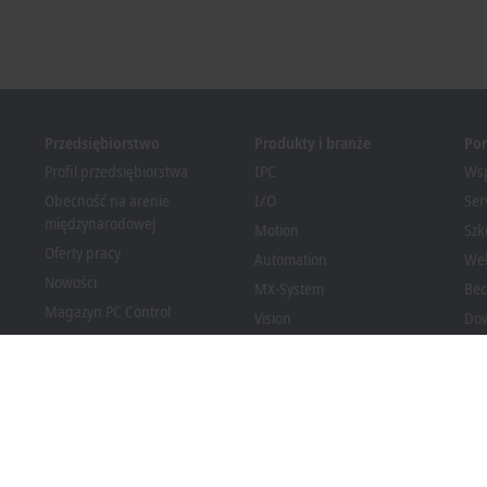
Przedsiębiorstwo
Produkty i branże
Po
Profil przedsiębiorstwa
IPC
Wsp
Obecność na arenie
I/O
Ser
międzynarodowej
Motion
Szk
Oferty pracy
Automation
We
Nowości
MX-System
Bec
Magazyn PC Control
Vision
Dow
Wydarzenia i terminy
Branże
System informowania o
nieprawidłowościach
Zgodność opakowań z
przepisami