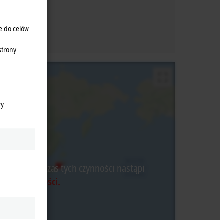
e do celów
strony
wy
watnej, podczas tych czynności nastąpi
yce Prywatności.