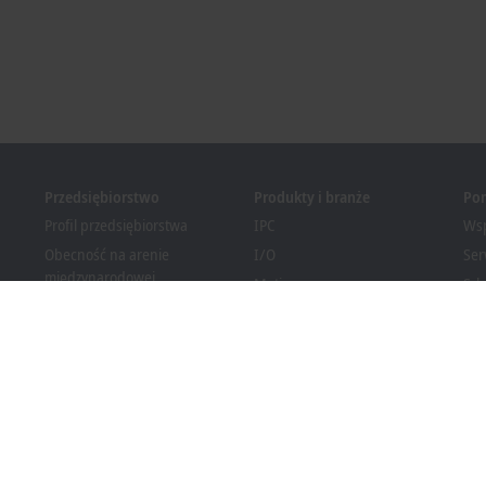
Przedsiębiorstwo
Produkty i branże
Po
Profil przedsiębiorstwa
IPC
Wsp
Obecność na arenie
I/O
Ser
międzynarodowej
Motion
Szk
Oferty pracy
Automation
We
Nowości
MX-System
Bec
Magazyn PC Control
Vision
Dow
Wydarzenia i terminy
Branże
System informowania o
nieprawidłowościach
Zgodność opakowań z