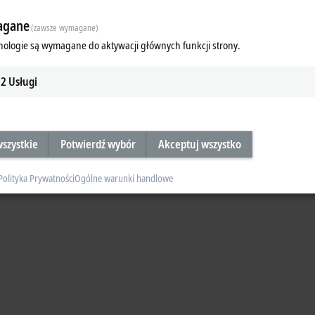
gane
(zawsze wymagane)
nologie są wymagane do aktywacji głównych funkcji strony.
2
Usługi
szystkie
Potwierdź wybór
Akceptuj wszystko
Polityka Prywatności
Ogólne warunki handlowe