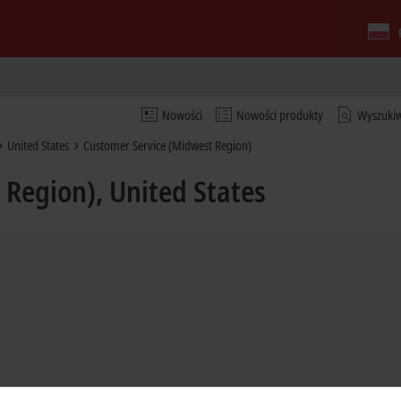
Nowości
Nowości produkty
Wyszuki
United States
Customer Service (Midwest Region)
Region), United States