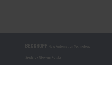
Siedziba Główna Polska
Beckhoff Automation Sp. z o.o.
Żabieniec, ul. Ruczajowa 15
05-500 Piaseczno
+48 22 750 47 00
info@beckhoff.pl
Dane kontaktowe
www.beckhoff.com/pl-pl/