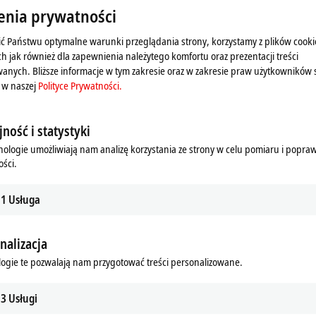
enia prywatności
ć Państwu optymalne warunki przeglądania strony, korzystamy z plików cooki
ch jak również dla zapewnienia należytego komfortu oraz prezentacji treści
anych. Bliższe informacje w tym zakresie oraz w zakresie praw użytkowników 
 w naszej
Polityce Prywatności.
ność i statystyki
nologie umożliwiają nam analizę korzystania ze strony w celu pomiaru i popra
ści.
1
Usługa
duje wyświetlenie mapy i dostosowanie ustawień sfery pry
nalizacja
nętrznych treści Google Maps. Zapoznaj się z naszą
Polit
ogie te pozwalają nam przygotować treści personalizowane.
3
Usługi
Akceptuję