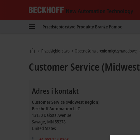
Beckhoff
-
Przedsiębiorstwo
Produkty
Branże
Pomoc
New
Automation
Technology
Strona
Przedsiębiorstwo
Obecność na arenie międzynarodowej
główna
Customer Service (Midwest 
Adres i kontakt
Customer Service (Midwest Region)
Beckhoff Automation LLC
13130 Dakota Avenue
Savage
,
MN
55378
United States
+1 952 224-0808