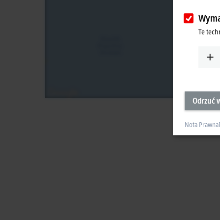
Wyma
Te tech
Odrzuć w
Nota Prawna