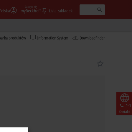
Zaloguj się
Polska
myBeckhoff
Lista zakładek
warka produktów
Information System
Downloadfinder
Kontakt