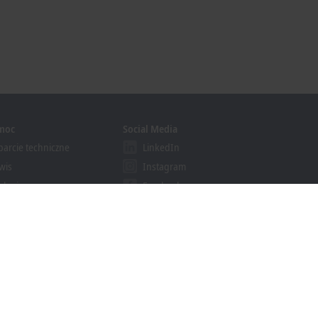
moc
Social Media
arcie techniczne
LinkedIn
wis
Instagram
olenia
Facebook
binary
YouTube
khoff Information System
nloadfinder