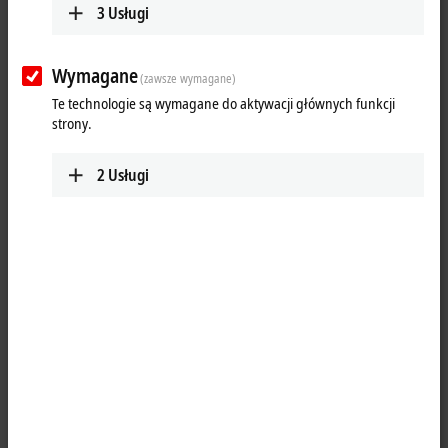
3
Usługi
(
*
)
wymagane pola
E-mail
*
Wymagane
(zawsze wymagane)
Te technologie są wymagane do aktywacji głównych funkcji
Hasło
*
strony.
2
Usługi
Pozostań zalogowany
Zaloguj
Zapomniałeś hasła?