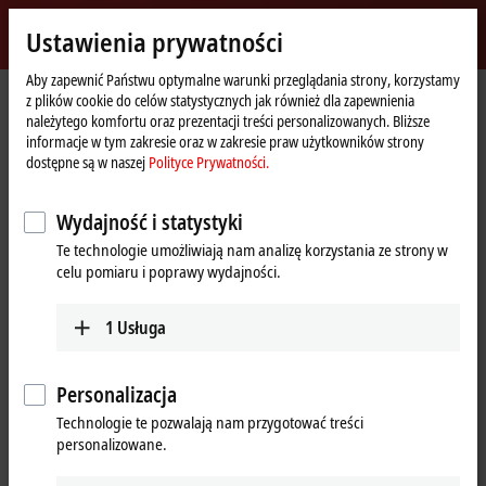
Zaloguj się
Ustawienia prywatności
myBeckhoff
Beckhoff
-
Aby zapewnić Państwu optymalne warunki przeglądania strony, korzystamy
Strona
myBeckhoff – Logowanie
z plików cookie do celów statystycznych jak również dla zapewnienia
New
główna
należytego komfortu oraz prezentacji treści personalizowanych. Bliższe
Automation
Logowanie
informacje w tym zakresie oraz w zakresie praw użytkowników strony
Technology
dostępne są w naszej
Polityce Prywatności.
Aby móc korzystać z tej funkcji, musisz zarejestrować się lub zalogować
do myBeckhoff.
Wydajność i statystyki
Te technologie umożliwiają nam analizę korzystania ze strony w
celu pomiaru i poprawy wydajności.
Utwórz nowe konto
1
Usługa
Umożliwia to wygodniejsze kompilowanie pobrań
oprogramowania Beckhoff i szybsze pobieranie.
Utwórz nowe konto
Personalizacja
Technologie te pozwalają nam przygotować treści
personalizowane.
Istniejący klient