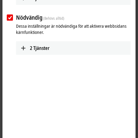
(
*
)
obligatoriska fält
Nödvändig
E-postadress
*
(Behövs alltid)
Dessa inställningar är nödvändiga för att aktivera webbsidans
kärnfunktioner.
Lösenord
*
2
Tjänster
Förbli inloggad
Logga in
Glömt lösenordet?