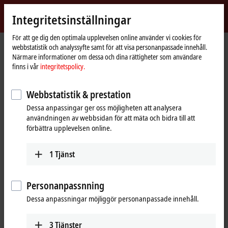
Logga in
Integritetsinställningar
myBeckhoff
Beckhoff
-
För att ge dig den optimala upplevelsen online använder vi cookies för
Hemsida
myBeckhoff – Login
webbstatistik och analyssyfte samt för att visa personanpassade innehåll.
New
Närmare informationer om dessa och dina rättigheter som användare
Automation
Login
finns i vår
integritetspolicy.
Technology
För att kunna använda funktionen behövs att du registrerar eller
Webbstatistik & prestation
loggar in på myBeckhoff.
Dessa anpassingar ger oss möjligheten att analysera
användningen av webbsidan för att mäta och bidra till att
förbättra upplevelsen online.
Skapa nytt konto
1
Tjänst
Så blir det enklare att sammanställa din Beckhoff-Software-
downloads och nedladdningen går snabbare.
Skapa nytt konto
Personanpassnning
Dessa anpassningar möjliggör personanpassade innehåll.
Befintlig kund
3
Tjänster