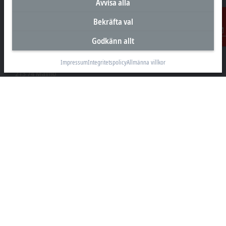
Avvisa alla
Bekräfta val
Huvudkontor Sverige
Godkänn allt
Kontakt
Beckhoff Automation AB
Östra Hindbyvägen 70
Impressum
Integritetspolicy
Allmänna villkor
213 74 Malmö
+46 40-680 81 60
info@beckhoff.se
Kontakt
www.beckhoff.com/sv-se/
Nyhetsbrev
Skriv ut sida
Företaget
Produkter och branscher
Support