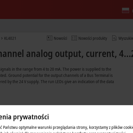
KL4021
Nowości
Nowości produkty
Wyszuki
hannel analog output, current, 4…
gnals in the range from 4 to 20 mA. The power is supplied to the
solated. Ground potential for the output channels of a Bus Terminal is
d by the 24 V supply. The run LEDs give an indication of the data
enia prywatności
ć Państwu optymalne warunki przeglądania strony, korzystamy z plików cooki