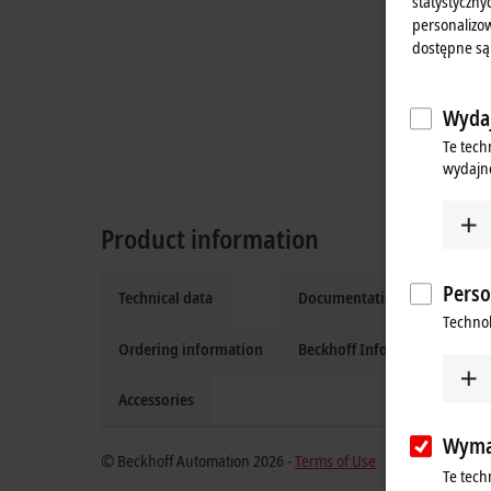
statystyczny
personalizow
dostępne są
Wydaj
Te tech
wydajno
Product information
Perso
Technical data
Documentation and downlo
Technol
Ordering information
Beckhoff Information Syste
Accessories
Wyma
© Beckhoff Automation 2026 -
Terms of Use
Te tech