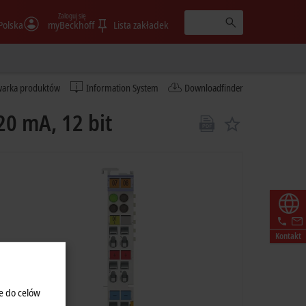
Zaloguj się
Polska
myBeckhoff
Lista zakładek
warka produktów
Information System
Downloadfinder
20 mA, 12 bit
Kontakt
e do celów