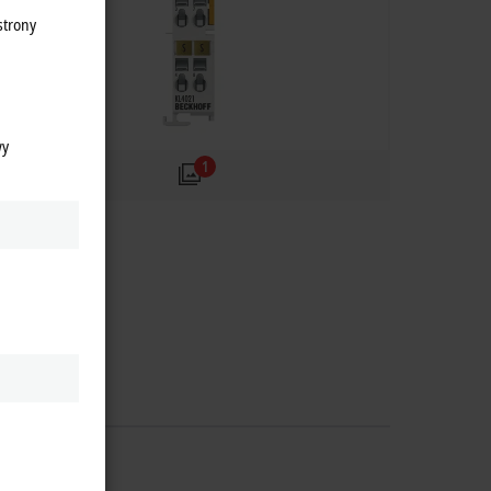
strony
wy
1