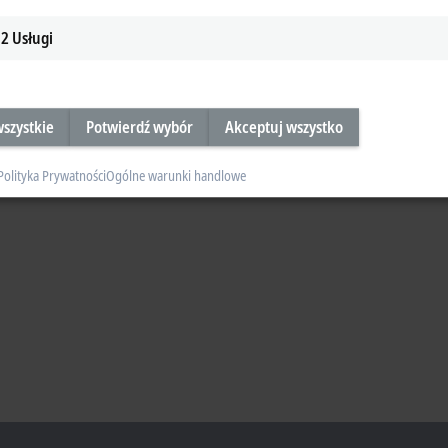
2
Usługi
szystkie
Potwierdź wybór
Akceptuj wszystko
Polityka Prywatności
Ogólne warunki handlowe