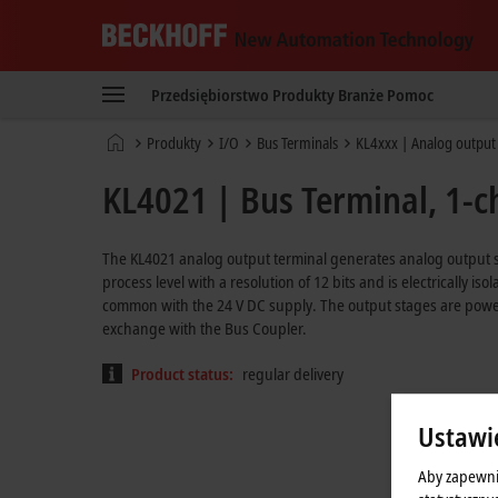
Beckhoff
-
Przedsiębiorstwo
Produkty
Branże
Pomoc
New
Automation
Strona
Produkty
I/O
Bus Terminals
KL4xxx | Analog output
Technology
główna
KL4021 | Bus Terminal, 1-c
The KL4021 analog output terminal generates analog output si
process level with a resolution of 12 bits and is electrically i
common with the 24 V DC supply. The output stages are powere
exchange with the Bus Coupler.
Product status:
regular delivery
Ustawi
Aby zapewni