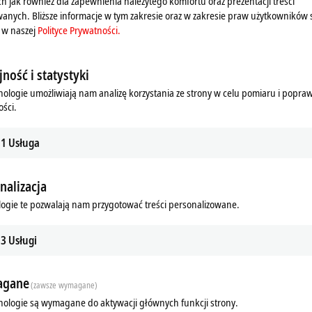
ch jak również dla zapewnienia należytego komfortu oraz prezentacji treści
anych. Bliższe informacje w tym zakresie oraz w zakresie praw użytkowników 
 w naszej
Polityce Prywatności.
ność i statystyki
nologie umożliwiają nam analizę korzystania ze strony w celu pomiaru i popra
ści.
1
Usługa
nalizacja
ads
ogie te pozwalają nam przygotować treści personalizowane.
m
3
Usługi
gane
(zawsze wymagane)
nologie są wymagane do aktywacji głównych funkcji strony.