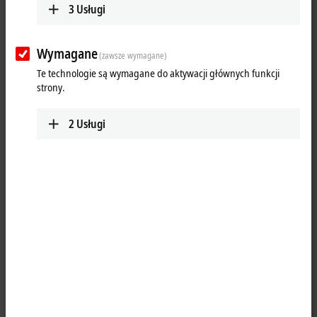
3
Usługi
Wymagane
(zawsze wymagane)
Te technologie są wymagane do aktywacji głównych funkcji
strony.
2
Usługi
1
1
The ER2809-0021
EtherCAT
Box with digital outputs connects the
binary control signals from the controller on to the actuators at the
process level. The 16 outputs handle load currents of up to 0.5 A each,
although the total current is limited to 4 A. This makes these modules
particularly suitable for applications in which not all of the outputs are
active at the same time, or in which not all of the actuators draw 0.5 A