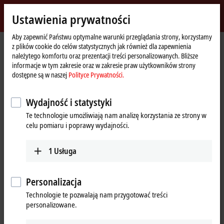
Zaloguj się
Ustawienia prywatności
myBeckhoff
Beckhoff
-
Aby zapewnić Państwu optymalne warunki przeglądania strony, korzystamy
z plików cookie do celów statystycznych jak również dla zapewnienia
New
należytego komfortu oraz prezentacji treści personalizowanych. Bliższe
Automation
Strona
Produkty
I/O
EtherCAT Box
ERxxxx | Zinc die-cast housing
informacje w tym zakresie oraz w zakresie praw użytkowników strony
Technology
główna
ER2xxx | Digital output
ER2809-0021
dostępne są w naszej
Polityce Prywatności.
ER2809-0021 | EtherCAT Box, 16-
Wydajność i statystyki
channel digital output, 24 V DC,
Te technologie umożliwiają nam analizę korzystania ze strony w
0.5 A, M8, zinc die-cast
celu pomiaru i poprawy wydajności.
1
Usługa
Personalizacja
Technologie te pozwalają nam przygotować treści
personalizowane.