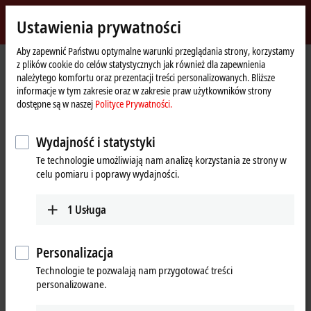
Zaloguj się
Ustawienia prywatności
myBeckhoff
Beckhoff
-
Aby zapewnić Państwu optymalne warunki przeglądania strony, korzystamy
z plików cookie do celów statystycznych jak również dla zapewnienia
New
należytego komfortu oraz prezentacji treści personalizowanych. Bliższe
Automation
Strona
Products
I/O
EtherCAT Terminals
informacje w tym zakresie oraz w zakresie praw użytkowników strony
Technology
główna
ELMxxxx | Measurement technology
dostępne są w naszej
Polityce Prywatności.
ELMxxxx | EtherCAT measurement
Wydajność i statystyki
terminals
Te technologie umożliwiają nam analizę korzystania ze strony w
celu pomiaru i poprawy wydajności.
Tabular product overview
Product finder
1
Usługa
Precise, fast and robust terminals for DAQ
Personalizacja
applications
Technologie te pozwalają nam przygotować treści
personalizowane.
The ELMxxxx EtherCAT measuring terminals are designed for versatile
use both in the production industry and on the test bench. They are