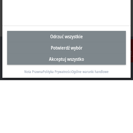
Odrzuć wszystkie
Potwierdź wybór
Akceptuj wszystko
Kontakt
Siedziba Główna Polska
Nota Prawna
Polityka Prywatności
Ogólne warunki handlowe
Beckhoff Automation Sp. z o.o.
Żabieniec, ul. Ruczajowa 15
05-500 Piaseczno
+48 22 750 47 00
info@beckhoff.pl
Dane kontaktowe
www.beckhoff.com/pl-pl/
Newsletter