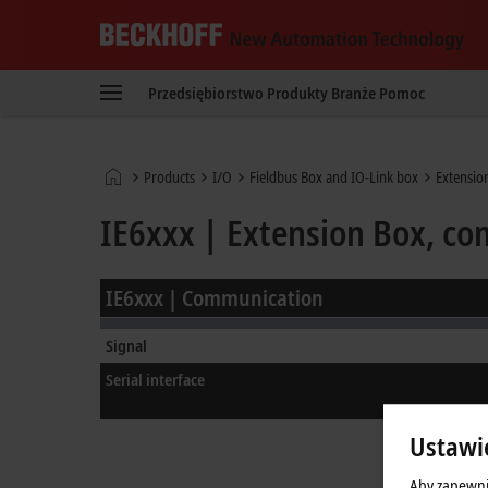
Beckhoff
-
Przedsiębiorstwo
Produkty
Branże
Pomoc
New
Automation
Technology
Strona
Products
I/O
Fieldbus Box and IO-Link box
Extensio
główna
IE6xxx | Extension Box, c
IE6xxx | Communication
Signal
Serial interface
Ustawi
Aby zapewni