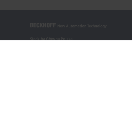
Siedziba Główna Polska
Beckhoff Automation Sp. z o.o.
Żabieniec, ul. Ruczajowa 15
05-500 Piaseczno
+48 22 750 47 00
info@beckhoff.pl
Dane kontaktowe
www.beckhoff.com/pl-pl/
Newsletter
Drukuj stronę