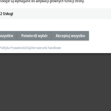
nologie są wymagane do aktywacji głównych funkcji strony.
2
Usługi
szystkie
Potwierdź wybór
Akceptuj wszystko
Polityka Prywatności
Ogólne warunki handlowe