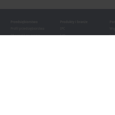
Przedsiębiorstwo
Produkty i branże
Po
Profil przedsiębiorstwa
IPC
Wsp
Obecność na arenie
I/O
Ser
międzynarodowej
Motion
Szk
Oferty pracy
Automation
We
Nowości
MX-System
Bec
Magazyn PC Control
Vision
Dow
Wydarzenia i terminy
Branże
System informowania o
nieprawidłowościach
Zgodność opakowań z
przepisami