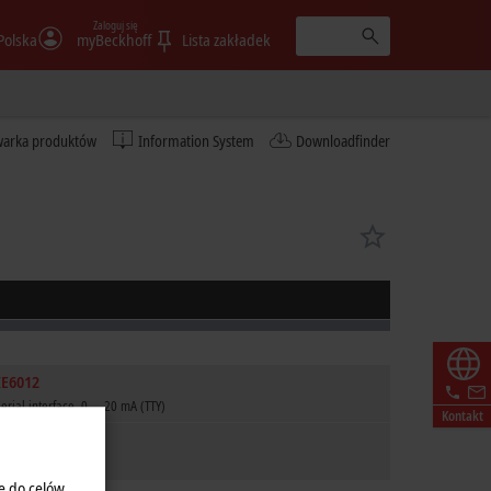
Zaloguj się
Polska
myBeckhoff
Lista zakładek
warka produktów
Information System
Downloadfinder
IE6012
serial interface, 0 ... 20 mA (TTY)
Kontakt
e do celów