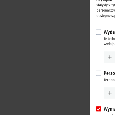
statystyczny
personalizow
dostępne są
Wydaj
Te tech
wydajno
Perso
Technol
Wyma