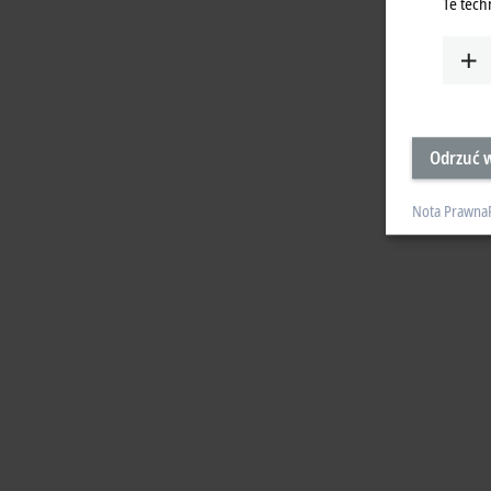
Te tech
Odrzuć w
Nota Prawna