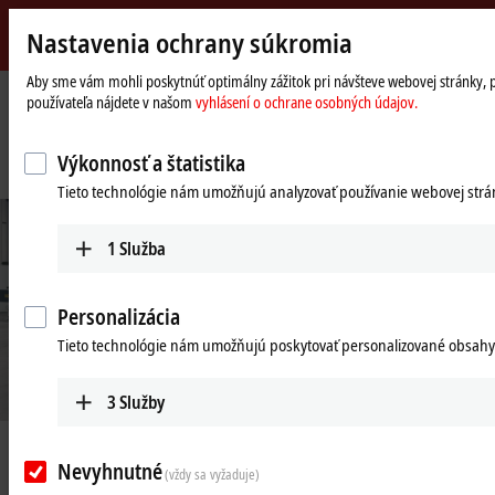
Nastavenia ochrany súkromia
Beckhoff
-
Aby sme vám mohli poskytnúť optimálny zážitok pri návšteve webovej stránky, pou
používateľa nájdete v našom
vyhlásení o ochrane osobných údajov.
New
Automation
Domovská
Společnost
Novinky
Technology
stránka
Control cabinet-free automation as a game changer in machine and system
Výkonnosť a štatistika
engineering
Tieto technológie nám umožňujú analyzovať používanie webovej stránk
1
Služba
Personalizácia
Tieto technológie nám umožňujú poskytovať personalizované obsahy
3
Služby
Apr 8, 2024
Nevyhnutné
Control cabinet-free automation as a
(vždy sa vyžaduje)