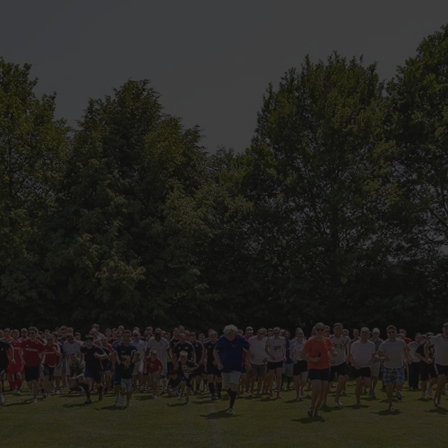
n da ljudje, ki izberejo podjetje Beckhoff, pogosto ostanejo z nami do konca svo