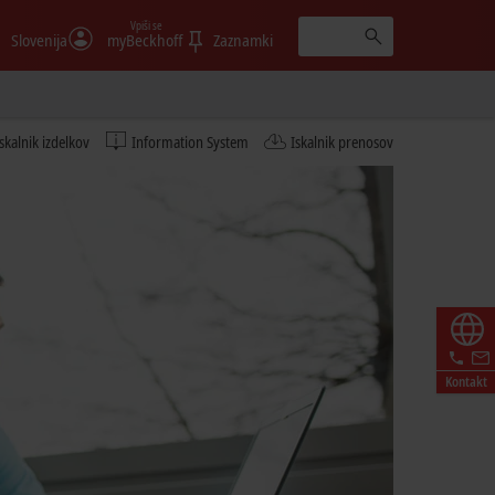
Vpiši se
Slovenija
myBeckhoff
Zaznamki
Iskalnik izdelkov
Information System
Iskalnik prenosov
Kontakt