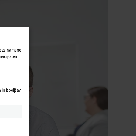
tje neodvisni in stabilni tudi v primeru kriz. Kot ekonomsko
redstev, ponujamo našim zaposlenim varna delovna mesta z
sooblikovanje našega podjetja.
ke za namene
macij o tem
in izboljšav