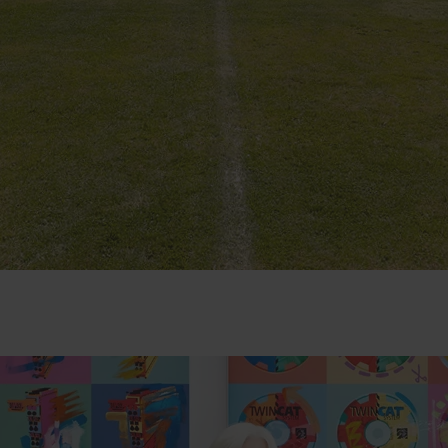
e zmanjšuje kompleksnost – to je vodilo, po katerem generalni direktor in la
nja razvoja inovativnih idej imajo zaposleni v podjetju Beckhoff vso svobodo, ki
 svojimi osebnimi interesi in zmožnostmi. Z enostavnimi postopki in plosko hier