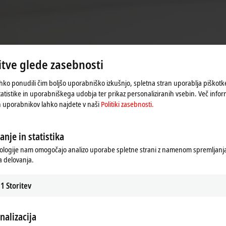
 do velikih korporacij – prihajajo iz različnih panog, zaradi česar smo kot podje
lobalni akter, ki dosledno, harmonično in organsko raste na osnovi lastnih s
 možnostmi za rast in razvoj kot tudi za prevzemanje odgovornosti in aktivno 
tve glede zasebnosti
hko ponudili čim boljšo uporabniško izkušnjo, spletna stran uporablja piškot
tatistike in uporabniškega udobja ter prikaz personaliziranih vsebin. Več infor
h uporabnikov lahko najdete v naši
Politiki zasebnosti.
anje in statistika
ologije nam omogočajo analizo uporabe spletne strani z namenom spremljanja 
 delovanja.
1
Storitev
nalizacija