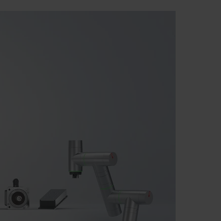
ila revolucijo na trgu avtomatizacije, za katerega so bili do
ino z razvojnimi idejami, ki se hitro uveljavijo kot standardi.
ke opreme za avtomatizacijo, opreme za avtomatizacijo brez
a naše zaposlene, našim kupcem pa omogoča uspešno izvedbo
 lahko naši kupci vedno korak pred konkurenco.