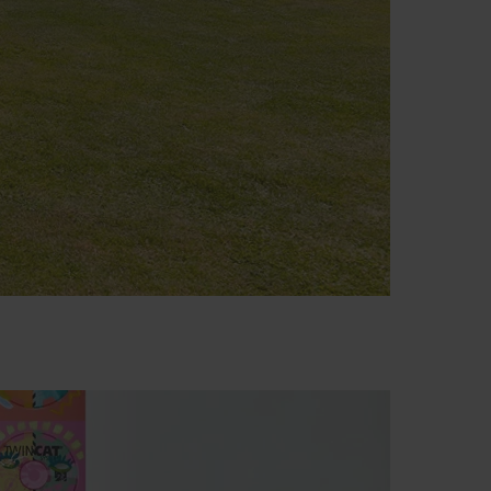
stnik Hans Beckhoff vodi svoje družinsko podjetje. Z namenom
 jo potrebujejo, da svoje sposobnosti razvijajo in prispevajo v
arhijo je naše vsakodnevno delo lažje in bolj učinkovito.