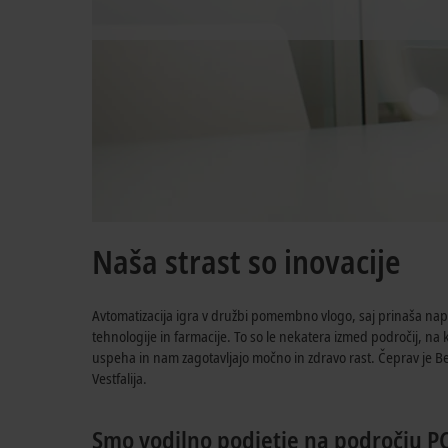
Naša strast so inovacije
Avtomatizacija igra v družbi pomembno vlogo, saj prinaša napr
tehnologije in farmacije. To so le nekatera izmed področij, na 
uspeha in nam zagotavljajo močno in zdravo rast. Čeprav je B
Vestfalija.
Smo vodilno podjetje na področju P