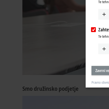
Te tehn
Zaht
Te tehn
Zavrni v
Pravno obves
Smo družinsko podjetje
Za našo 
družins
spoštlji