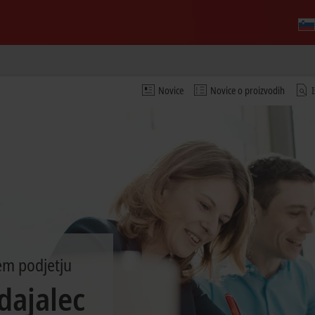
Novice
Novice o proizvodih
em podjetju
dajalec