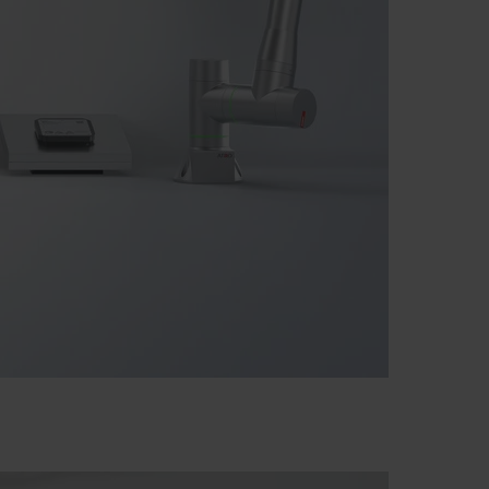
azvijajočem se svetu. Naši kupci – od malih in srednje velikih