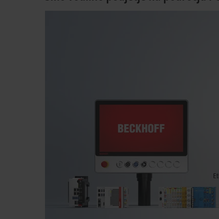
Sredi 80
takrat z
Široka 
krmilni
različni