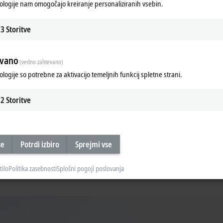
ologije nam omogočajo kreiranje personaliziranih vsebin.
3
Storitve
evano
(vedno zahtevano)
ologije so potrebne za aktivacijo temeljnih funkcij spletne strani.
2
Storitve
se
Potrdi izbiro
Sprejmi vse
tilo
Politika zasebnosti
Splošni pogoji poslovanja
poslovno kulturo, ki jo močno sooblikuje ustanovitelj, generalni direktor in l
ko-naravnano vzdušje, v katerem je delo zabavno. Naslavljanje drug drugega p
vo medsebojno komunikacijo. Rezultat tega je delovno okolje, v katerem se vsi 