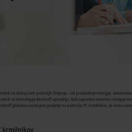
edek na skoraj vseh področjih življenja – od proizvodnje energije, avtomatiza
katerih se tehnologija Beckhoff uporablja. Naši zaposleni nenehno razvijajo nov
eckhoff globalno usmerjeno podjetje na področju PC krmilnikov, se vedno zave
C krmilnikov