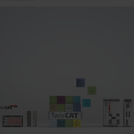
-ih let prejšnjega stoletja je tehnologija PC krmiljenja podjetja Beckhoff povzroč
načilni klasični programabilni logični krmilniki (PLC). Od takrat Beckhoff orje led
paleta industrijskih računalnikov, V/I komponent, pogonske tehnike, programs
h omar ter opreme za strojni vid odpira mnoga vznemirljiva področja dela z
h sistemov krmiljenja in avtomatizacije, ki so usmerjeni v prihodnost. Tako so