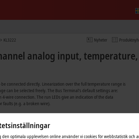
KL3222
Nyheter
Produktnyh
hannel analog input, temperature, 
be connected directly. Linearization over the full temperature range is
ge can be selected freely. The Bus Terminal's default settings are:
n 4-wire connection. The run LEDs give an indication of the data
 faults (e.g. a broken wire).
tetsinställningar
ig den optimala upplevelsen online använder vi cookies för webbstatistik och a