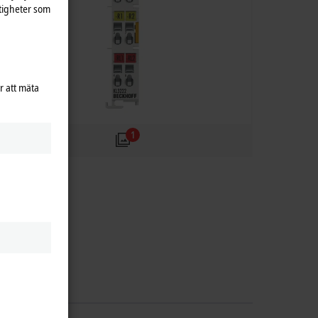
tigheter som
r att mäta
1