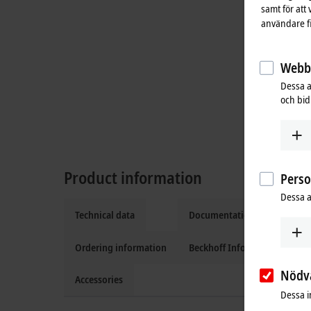
samt för att
användare fi
Webbs
Dessa a
och bidr
Product information
Pers
Dessa a
Technical data
Documentation and downlo
Ordering information
Beckhoff Information Syste
Nödv
Accessories
Dessa i