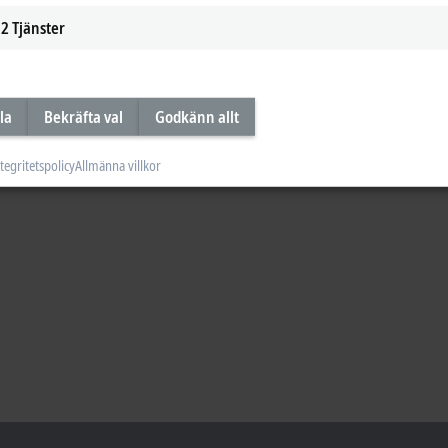
2
Tjänster
la
Bekräfta val
Godkänn allt
tegritetspolicy
Allmänna villkor