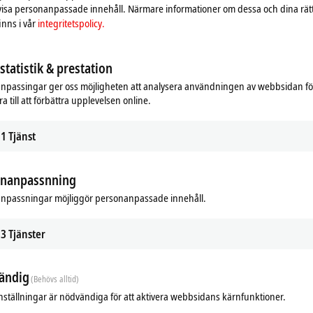
 visa personanpassade innehåll. Närmare informationer om dessa och dina rät
nns i vår
integritetspolicy.
tatistik & prestation
npassingar ger oss möjligheten att analysera användningen av webbsidan fö
a till att förbättra upplevelsen online.
1
Tjänst
onanpassnning
npassningar möjliggör personanpassade innehåll.
ads
3
Tjänster
m
ändig
(Behövs alltid)
nställningar är nödvändiga för att aktivera webbsidans kärnfunktioner.