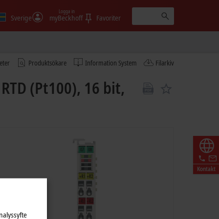
Logga in
Sverige
myBeckhoff
Favoriter
eter
Produktsökare
Information System
Filarkiv
RTD (Pt100), 16 bit,
Kontakt
nalyssyfte