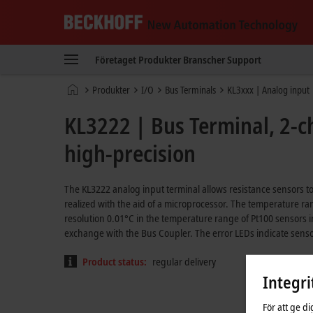
Beckhoff
-
Företaget
Produkter
Branscher
Support
New
Automation
Hemsida
Produkter
I/O
Bus Terminals
KL3xxx | Analog input
Technology
KL3222 | Bus Terminal, 2-c
high-precision
The KL3222 analog input terminal allows resistance sensors to 
realized with the aid of a microprocessor. The temperature ran
resolution 0.01°C in the temperature range of Pt100 sensors i
exchange with the Bus Coupler. The error LEDs indicate sensor
Product status:
regular delivery
Integri
För att ge d